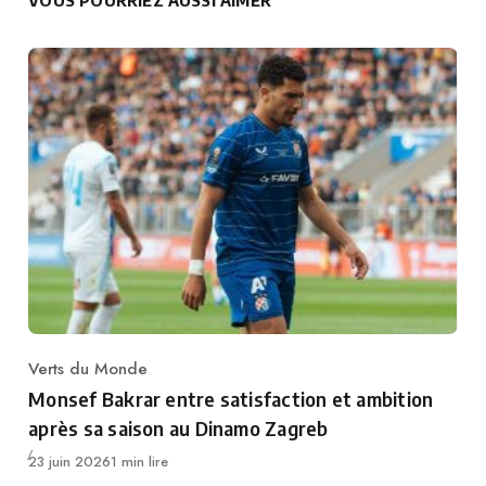
VOUS POURRIEZ AUSSI AIMER
Verts du Monde
Category
Monsef Bakrar entre satisfaction et ambition
après sa saison au Dinamo Zagreb
Publié
23 juin 2026
1 min lire