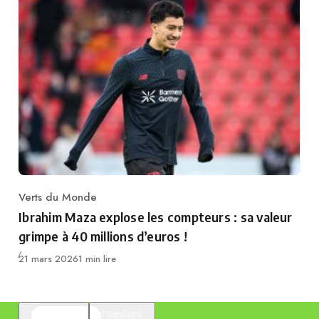
Verts du Monde
Category
Ibrahim Maza explose les compteurs : sa valeur
grimpe à 40 millions d’euros !
Publié
21 mars 2026
1 min lire
En vedette
Populaire