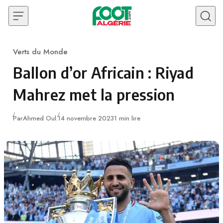
Skip to content
Verts du Monde
Category
Ballon d’or Africain : Riyad
Mahrez met la pression
Publié
Par
Ahmed Oul.
14 novembre 2023
1 min lire