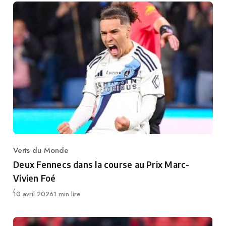
Verts du Monde
Category
Deux Fennecs dans la course au Prix Marc-
Vivien Foé
Publié
10 avril 2026
1 min lire