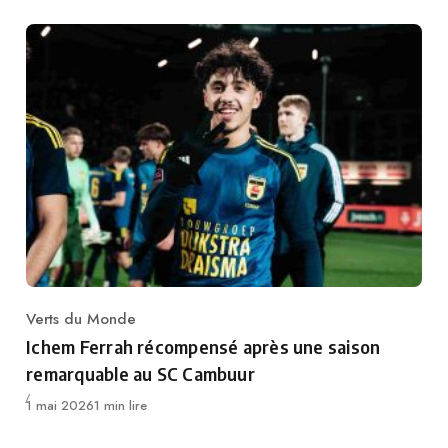
Verts du Monde
Category
Ichem Ferrah récompensé après une saison
remarquable au SC Cambuur
Publié
1 mai 2026
1 min lire