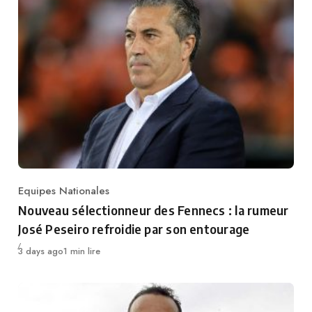
Equipes Nationales
Category
Nouveau sélectionneur des Fennecs : la rumeur
José Peseiro refroidie par son entourage
Publié
3 days ago
1 min lire