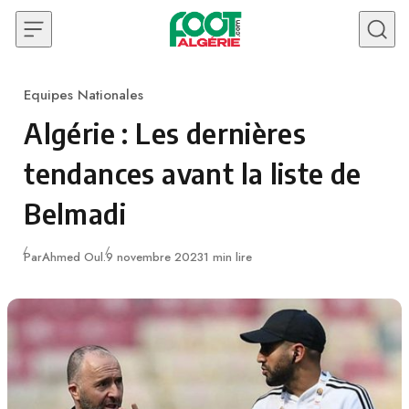
Skip to content
Equipes Nationales
Category
Algérie : Les dernières
tendances avant la liste de
Belmadi
Publié
Par
Ahmed Oul.
9 novembre 2023
1 min lire