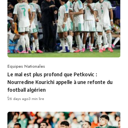
Equipes Nationales
Category
Le mal est plus profond que Petkovic :
Nourredine Kourichi appelle à une refonte du
football algérien
Publié
26 days ago
3 min lire