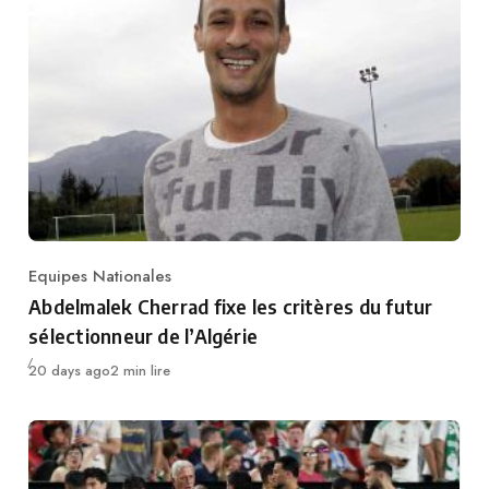
Equipes Nationales
Category
Abdelmalek Cherrad fixe les critères du futur
sélectionneur de l’Algérie
Publié
20 days ago
2 min lire