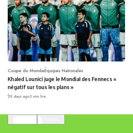
Coupe du Monde
Equipes Nationales
Category
Khaled Lounici juge le Mondial des Fennecs «
négatif sur tous les plans »
Publié
29 days ago
3 min lire
En vedette
Populaire