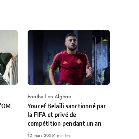
Football en Algérie
Category
l’OM
Youcef Belaïli sanctionné par
la FIFA et privé de
compétition pendant un an
Publié
10 mars 2026
1 min lire