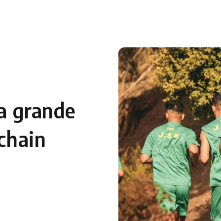
 en Algérie
Equipes Nationales
Verts du Monde
Chaînes-
sa grande
ochain