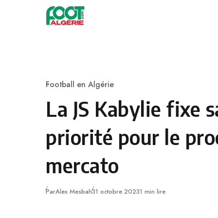
Skip to content
Football
Football en Algérie
Category
La JS Kabylie fixe 
priorité pour le pr
mercato
Publié
Par
Alex Mesbah
31 octobre 2023
1 min lire