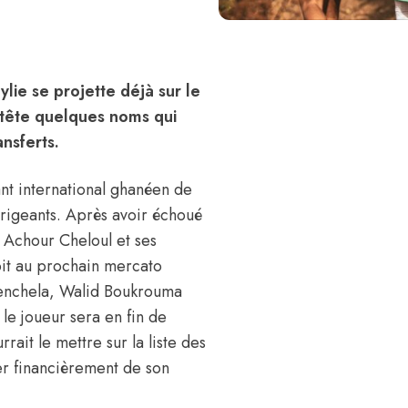
lie se projette déjà sur le
 tête quelques noms qui
ansferts.
ant international ghanéen de
irigeants. Après avoir échoué
t Achour Cheloul
et ses
oit au prochain mercato
Khenchela, Walid Boukrouma
 le joueur sera en fin de
rait le mettre sur la liste des
er financièrement de son