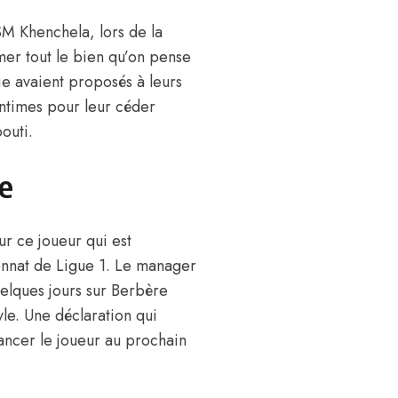
SM Khenchela, lors de la
er tout le bien qu’on pense
ie avaient proposés à leurs
ntimes pour leur céder
outi.
ie
ur ce joueur qui est
ionnat de Ligue 1. Le manager
uelques jours sur Berbère
yle. Une déclaration qui
lancer le joueur au prochain