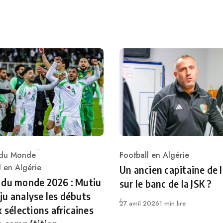
du Monde
Football en Algérie
Category
ry
l en Algérie
Un ancien capitaine de 
 du monde 2026 : Mutiu
sur le banc de la JSK ?
u analyse les débuts
Publié
27 avril 2026
1 min lire
x sélections africaines