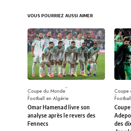
VOUS POURRIEZ AUSSI AIMER
Coupe du Monde
Coupe 
Category
Catego
Football en Algérie
Footbal
Omar Hamenad livre son
Coupe
analyse après le revers des
Adepoj
Fennecs
des di