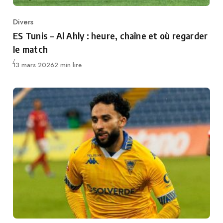
Divers
Category
ES Tunis – Al Ahly : heure, chaîne et où regarder
le match
Publié
13 mars 2026
2 min lire