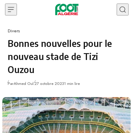
Skip to content
Divers
Category
Bonnes nouvelles pour le
nouveau stade de Tizi
Ouzou
Publié
Par
Ahmed Oul.
27 octobre 2023
1 min lire