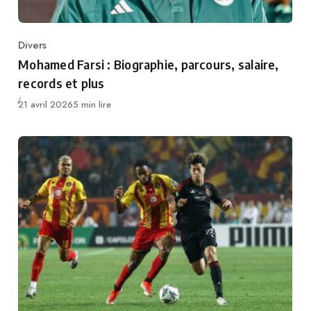
Divers
Category
Mohamed Farsi : Biographie, parcours, salaire,
records et plus
Publié
21 avril 2026
5 min lire