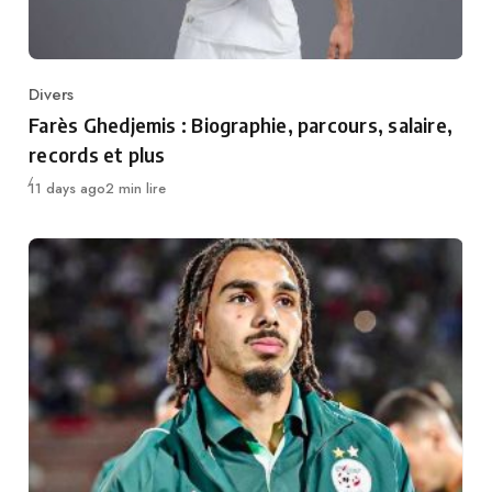
Divers
Category
Farès Ghedjemis : Biographie, parcours, salaire,
records et plus
Publié
11 days ago
2 min lire