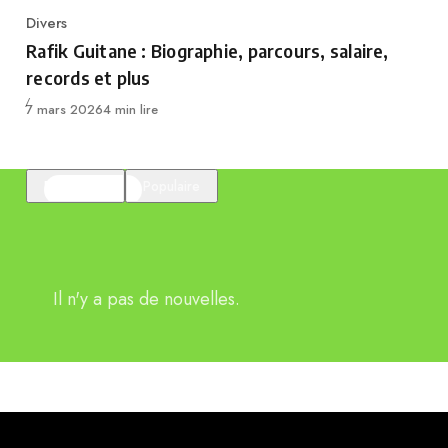
Divers
Category
Rafik Guitane : Biographie, parcours, salaire,
records et plus
Publié
7 mars 2026
4 min lire
En vedette
Populaire
Il n'y a pas de nouvelles.