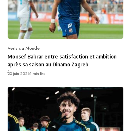
Verts du Monde
Category
Monsef Bakrar entre satisfaction et ambition
après sa saison au Dinamo Zagreb
Publié
23 juin 2026
1 min lire