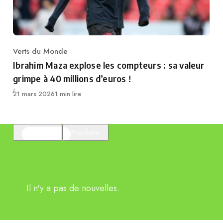
Verts du Monde
Category
Ibrahim Maza explose les compteurs : sa valeur
grimpe à 40 millions d’euros !
Publié
21 mars 2026
1 min lire
En vedette
Populaire
Il n'y a pas de nouvelles.