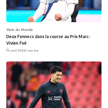
Verts du Monde
Category
Deux Fennecs dans la course au Prix Marc-
Vivien Foé
Publié
10 avril 2026
1 min lire