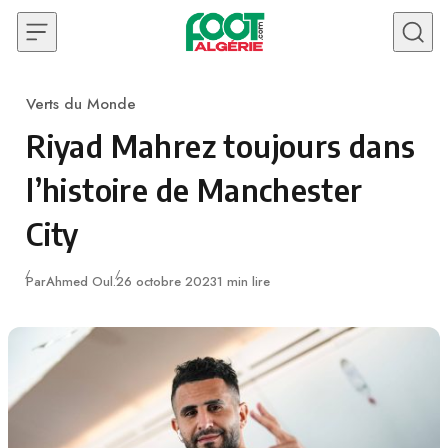
Skip to content
Verts du Monde
Category
Riyad Mahrez toujours dans
l’histoire de Manchester
City
Publié
Par
Ahmed Oul.
26 octobre 2023
1 min lire