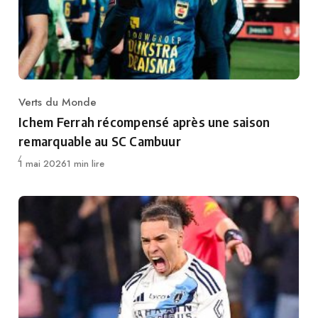
Verts du Monde
Category
Ichem Ferrah récompensé après une saison
remarquable au SC Cambuur
Publié
1 mai 2026
1 min lire