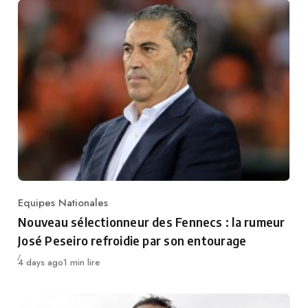
Equipes Nationales
Category
Nouveau sélectionneur des Fennecs : la rumeur
José Peseiro refroidie par son entourage
Publié
4 days ago
1 min lire