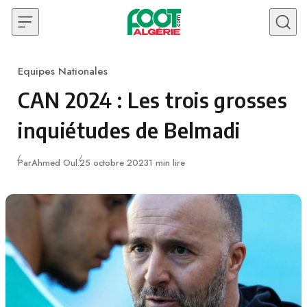
Skip to content
Equipes Nationales
Category
CAN 2024 : Les trois grosses
inquiétudes de Belmadi
Publié
Par
Ahmed Oul.
25 octobre 2023
1 min lire