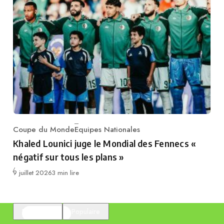
Coupe du Monde
Equipes Nationales
Category
Khaled Lounici juge le Mondial des Fennecs «
négatif sur tous les plans »
Publié
9 juillet 2026
3 min lire
En vedette
Populaire