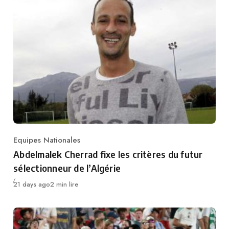
Equipes Nationales
Category
Abdelmalek Cherrad fixe les critères du futur
sélectionneur de l’Algérie
Publié
21 days ago
2 min lire