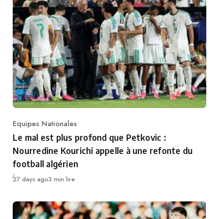
Equipes Nationales
Category
Le mal est plus profond que Petkovic :
Nourredine Kourichi appelle à une refonte du
football algérien
Publié
27 days ago
3 min lire