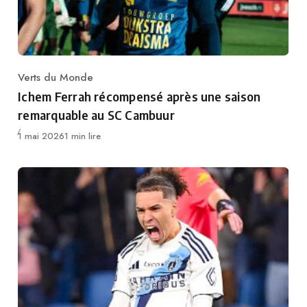
Verts du Monde
Category
Ichem Ferrah récompensé après une saison
remarquable au SC Cambuur
Publié
1 mai 2026
1 min lire