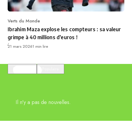
Verts du Monde
Category
Ibrahim Maza explose les compteurs : sa valeur
grimpe à 40 millions d’euros !
Publié
21 mars 2026
1 min lire
En vedette
Populaire
Il n'y a pas de nouvelles.