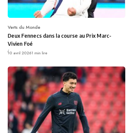
Verts du Monde
Category
Deux Fennecs dans la course au Prix Marc-
Vivien Foé
Publié
10 avril 2026
1 min lire