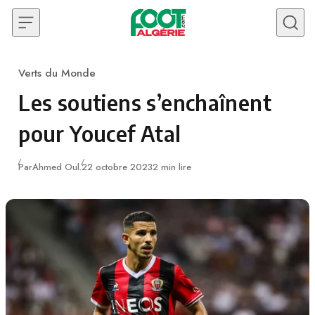
Skip to content
Verts du Monde
Category
Les soutiens s’enchaînent
pour Youcef Atal
Publié
Par
Ahmed Oul.
22 octobre 2023
2 min lire