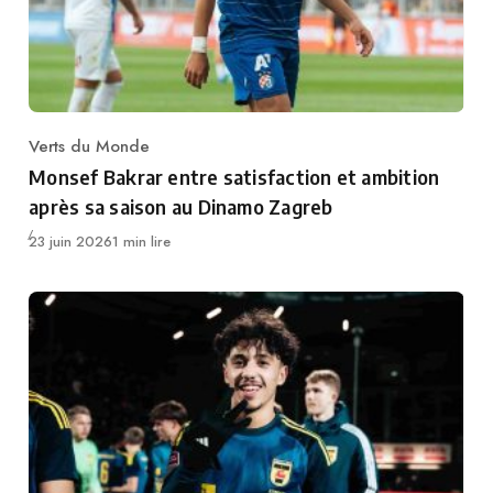
Verts du Monde
Category
Monsef Bakrar entre satisfaction et ambition
après sa saison au Dinamo Zagreb
Publié
23 juin 2026
1 min lire