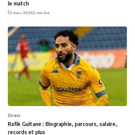
le match
Publié
13 mars 2026
2 min lire
Divers
Category
Rafik Guitane : Biographie, parcours, salaire,
records et plus