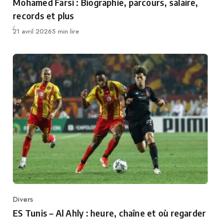
Mohamed Farsi : Biographie, parcours, salaire,
records et plus
Publié
21 avril 2026
5 min lire
Divers
Category
ES Tunis – Al Ahly : heure, chaîne et où regarder