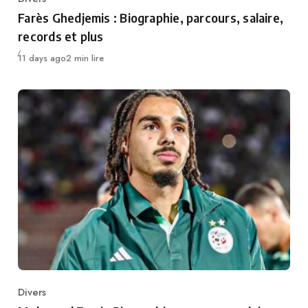
Category
Farès Ghedjemis : Biographie, parcours, salaire,
records et plus
Publié
11 days ago
2 min lire
Divers
Category