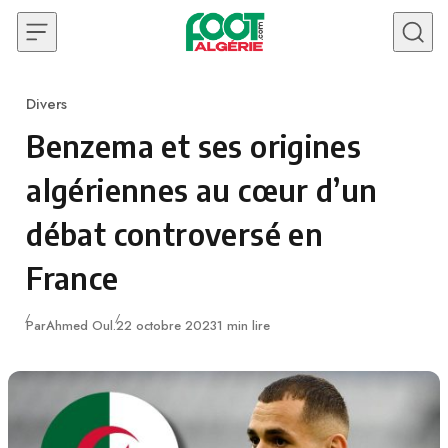
Skip to content
Divers
Category
Benzema et ses origines
algériennes au cœur d’un
débat controversé en
France
Publié
Par
Ahmed Oul.
22 octobre 2023
1 min lire