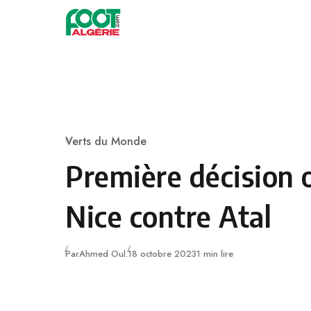
Skip to content
Football
Verts du Monde
Category
Première décision o
Nice contre Atal
Publié
Par
Ahmed Oul.
18 octobre 2023
1 min lire