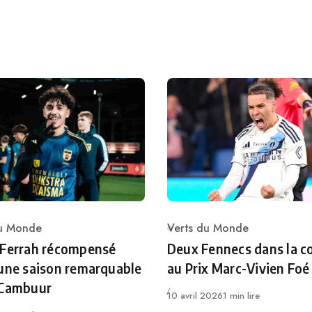
du Monde
Verts du Monde
ry
Category
 Ferrah récompensé
Deux Fennecs dans la c
une saison remarquable
au Prix Marc-Vivien Foé
 Cambuur
Publié
10 avril 2026
1 min lire