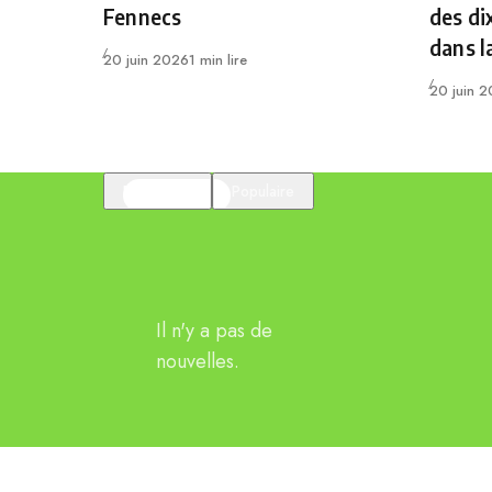
Fennecs
des di
dans l
Publié
20 juin 2026
1 min lire
Publié
20 juin 
En vedette
Populaire
Il n'y a pas de
nouvelles.