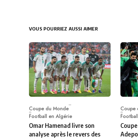
VOUS POURRIEZ AUSSI AIMER
Coupe du Monde
Coupe 
Category
Catego
Football en Algérie
Footbal
Omar Hamenad livre son
Coupe
analyse après le revers des
Adepoj