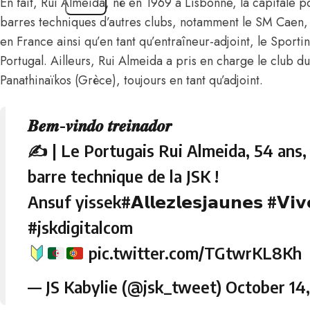
En fait, Rui Almeida, né en 1969 à Lisbonne, la capitale p
barres techniques d’autres clubs, notamment le SM Caen, 
en France ainsi qu’en tant qu’entraîneur-adjoint, le Sport
Portugal. Ailleurs, Rui Almeida a pris en charge le club d
Panathinaïkos (Grèce), toujours en tant qu’adjoint.
𝑩𝒆𝒎-𝒗𝒊𝒏𝒅𝒐 𝒕𝒓𝒆𝒊𝒏𝒂𝒅𝒐𝒓
✍️ | Le Portugais Rui Almeida, 54 ans,
barre technique de la JSK !
Ansuf yissek
#𝗔𝗹𝗹𝗲𝘇𝗹𝗲𝘀𝗷𝗮𝘂𝗻𝗲𝘀
#𝗩𝗶𝘃
#jskdigitalcom
pic.twitter.com/TGtwrKL8Kh
— JS Kabylie (@jsk_tweet)
October 14