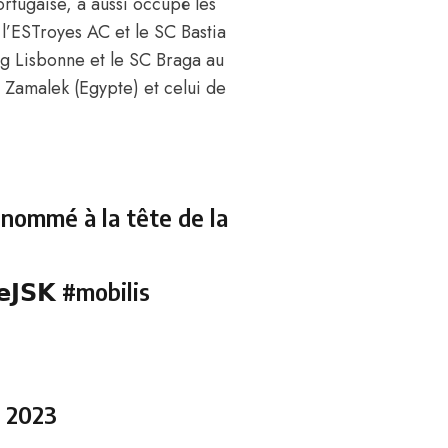
ortugaise, a aussi occupé les
l’ESTroyes AC et le SC Bastia
ing Lisbonne et le SC Braga au
u Zamalek (Egypte) et celui de
 nommé à la tête de la
𝗲𝗝𝗦𝗞
#mobilis
, 2023