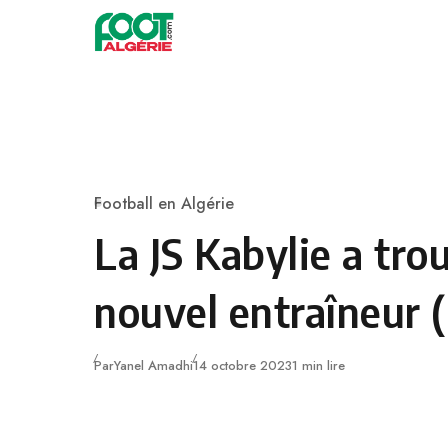
Skip to content
Football
Football en Algérie
Category
La JS Kabylie a tro
nouvel entraîneur (
Publié
Par
Yanel Amadhi
14 octobre 2023
1 min lire