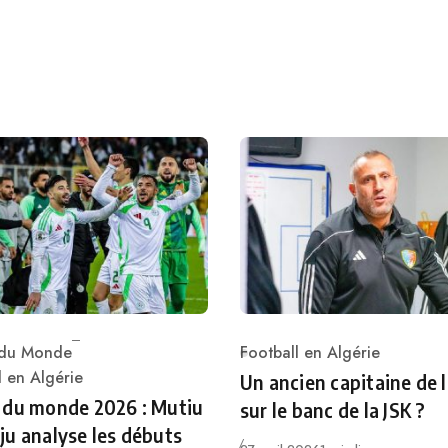
du Monde
Football en Algérie
Category
ry
l en Algérie
Un ancien capitaine de 
 du monde 2026 : Mutiu
sur le banc de la JSK ?
u analyse les débuts