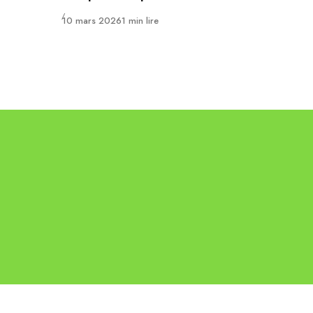
Publié
10 mars 2026
1 min lire