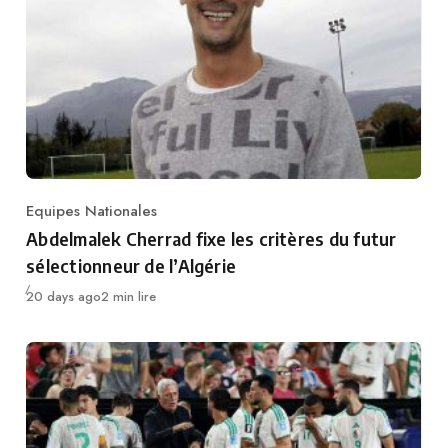
Equipes Nationales
Category
Abdelmalek Cherrad fixe les critères du futur
sélectionneur de l’Algérie
Publié
20 days ago
2 min lire