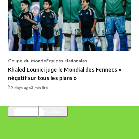
Coupe du Monde
Equipes Nationales
Category
Khaled Lounici juge le Mondial des Fennecs «
négatif sur tous les plans »
Publié
29 days ago
3 min lire
En vedette
Populaire