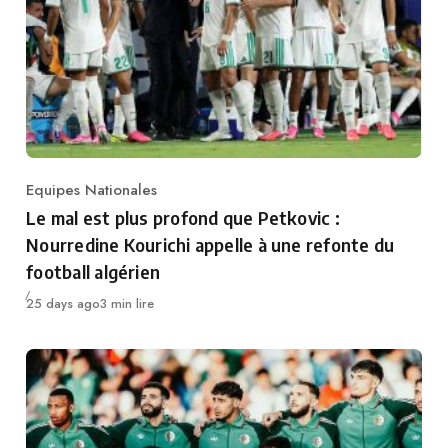
Equipes Nationales
Category
Le mal est plus profond que Petkovic :
Nourredine Kourichi appelle à une refonte du
football algérien
Publié
25 days ago
3 min lire