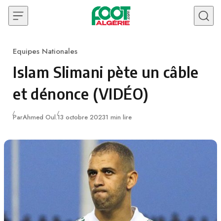
Skip to content
Equipes Nationales
Category
Islam Slimani pète un câble
et dénonce (VIDÉO)
Publié
Par
Ahmed Oul.
13 octobre 2023
1 min lire