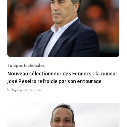
Equipes Nationales
Category
Nouveau sélectionneur des Fennecs : la rumeur
José Peseiro refroidie par son entourage
Publié
3 days ago
1 min lire