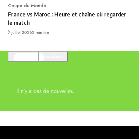
Coupe du Monde
Category
France vs Maroc : Heure et chaîne où regarder
le match
Publié
7 juillet 2026
2 min lire
En vedette
Populaire
Il n'y a pas de nouvelles.