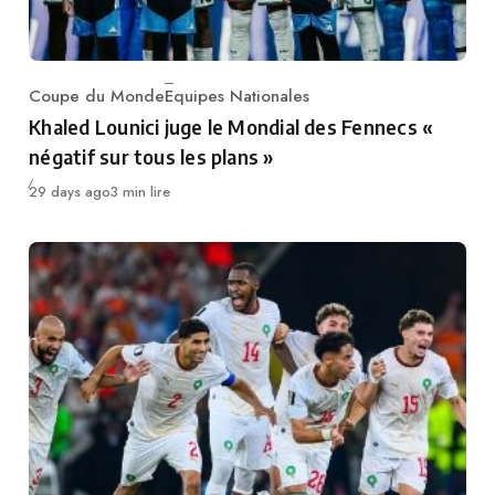
Coupe du Monde
Equipes Nationales
Category
Khaled Lounici juge le Mondial des Fennecs «
négatif sur tous les plans »
Publié
29 days ago
3 min lire