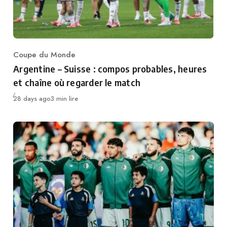
Coupe du Monde
Category
Argentine – Suisse : compos probables, heures
et chaîne où regarder le match
Publié
28 days ago
3 min lire