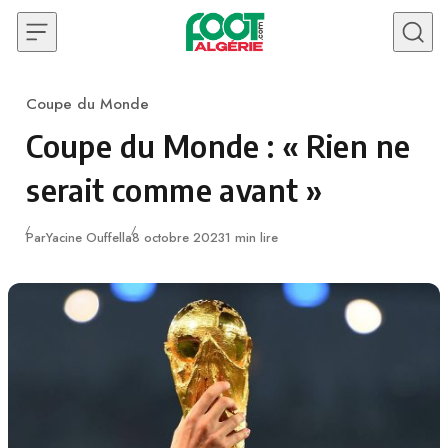
Skip to content
Coupe du Monde
Category
Coupe du Monde : « Rien ne
serait comme avant »
Publié
Par
Yacine Ouffella
8 octobre 2023
1 min lire