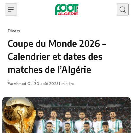
Skip to content
Divers
Category
Coupe du Monde 2026 –
Calendrier et dates des
matches de l’Algérie
Publié
Par
Ahmed Oul.
30 août 2023
1 min lire