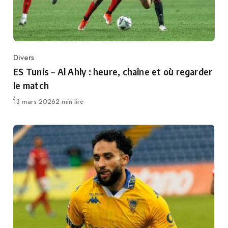
Divers
Category
ES Tunis – Al Ahly : heure, chaîne et où regarder
le match
Publié
13 mars 2026
2 min lire