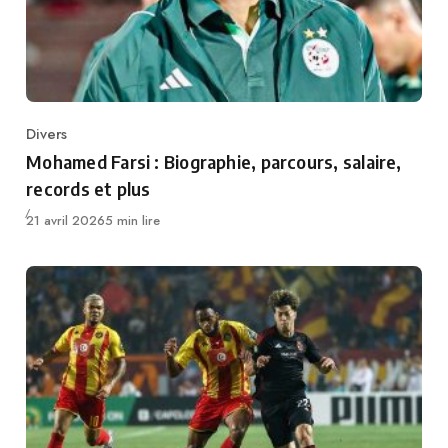
Divers
Category
Mohamed Farsi : Biographie, parcours, salaire,
records et plus
Publié
21 avril 2026
5 min lire