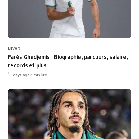
Divers
Category
Farès Ghedjemis : Biographie, parcours, salaire,
records et plus
Publié
11 days ago
2 min lire