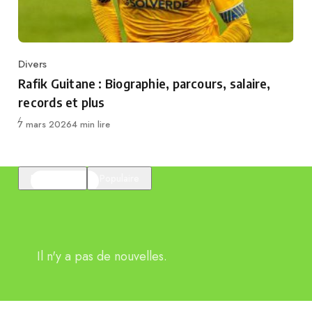
Divers
Category
Rafik Guitane : Biographie, parcours, salaire,
records et plus
Publié
7 mars 2026
4 min lire
En vedette
Populaire
Il n'y a pas de nouvelles.