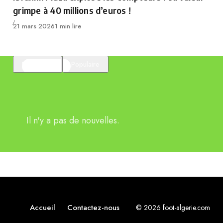
grimpe à 40 millions d’euros !
Publié
21 mars 2026
1 min lire
En vedette
Populaire
Il n'y a pas de nouvelles.
Accueil
Contactez-nous
© 2026 foot-algerie.com