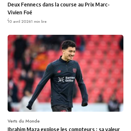
Deux Fennecs dans la course au Prix Marc-
Vivien Foé
Publié
10 avril 2026
1 min lire
Verts du Monde
Category
Ibrahim Maza explose les compteurs : sa valeur