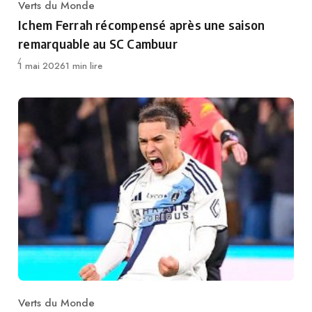
Verts du Monde
Category
Ichem Ferrah récompensé après une saison
remarquable au SC Cambuur
Publié
1 mai 2026
1 min lire
Verts du Monde
Category