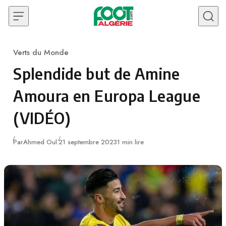
Skip to content
Verts du Monde
Category
Splendide but de Amine
Amoura en Europa League
(VIDÉO)
Publié
Par
Ahmed Oul.
21 septembre 2023
1 min lire