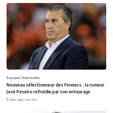
Equipes Nationales
Category
Nouveau sélectionneur des Fennecs : la rumeur
José Peseiro refroidie par son entourage
Publié
6 days ago
1 min lire