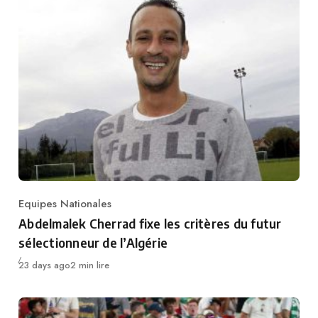
Equipes Nationales
Category
Abdelmalek Cherrad fixe les critères du futur
sélectionneur de l’Algérie
Publié
23 days ago
2 min lire