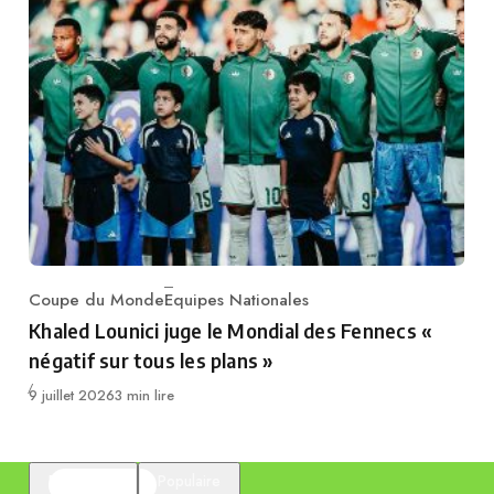
Coupe du Monde
Equipes Nationales
Category
Khaled Lounici juge le Mondial des Fennecs «
négatif sur tous les plans »
Publié
9 juillet 2026
3 min lire
En vedette
Populaire