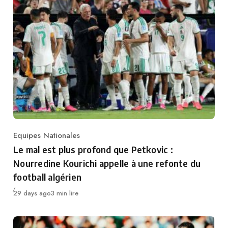
Equipes Nationales
Category
Le mal est plus profond que Petkovic :
Nourredine Kourichi appelle à une refonte du
football algérien
Publié
29 days ago
3 min lire