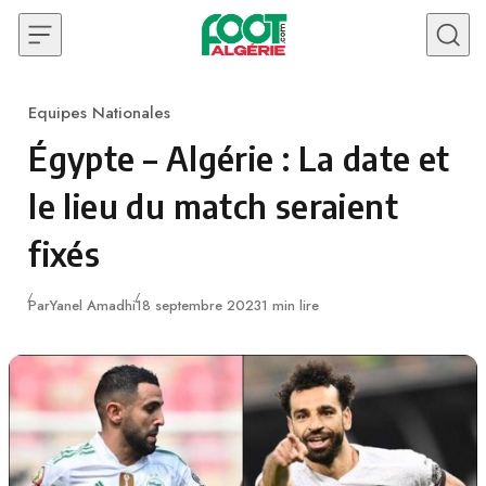
Skip to content
Equipes Nationales
Category
Égypte – Algérie : La date et
le lieu du match seraient
fixés
Publié
Par
Yanel Amadhi
18 septembre 2023
1 min lire