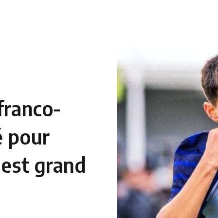
 en Algérie
Equipes Nationales
Verts du Monde
Chaînes-
franco-
é pour
 est grand