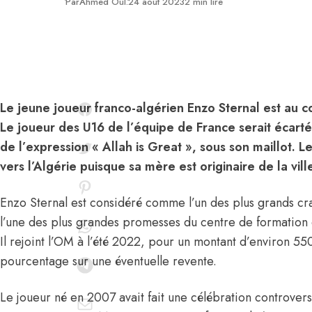
Publié
Par
Ahmed Oul.
24 août 2023
2 min lire
Le jeune joueur franco-algérien Enzo Sternal est au 
Le joueur des U16 de l’équipe de France serait écarté
de l’expression « Allah is Great », sous son maillot. 
vers l’Algérie puisque sa mère est originaire de la vill
Enzo Sternal est considéré comme l’un des plus grands crac
l’une des plus grandes promesses du centre de formation 
Il rejoint l’OM à l’été 2022, pour un montant d’environ 5
pourcentage sur une éventuelle revente.
Le joueur né en 2007 avait fait une célébration controvers