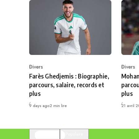
Divers
Divers
Category
Catego
Farès Ghedjemis : Biographie,
Mohame
parcours, salaire, records et
parcou
plus
plus
Publié
Publié
9 days ago
2 min lire
21 avril 
En vedette
Populaire