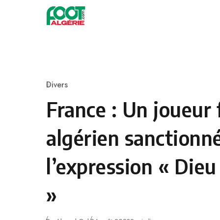
Skip to content
Football
Divers
Category
France : Un joueur 
algérien sanctionn
l’expression « Dieu
»