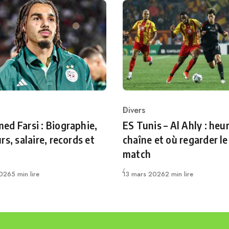
Divers
ry
Category
d Farsi : Biographie,
ES Tunis – Al Ahly : heur
rs, salaire, records et
chaîne et où regarder le
match
Publié
2026
5 min lire
13 mars 2026
2 min lire