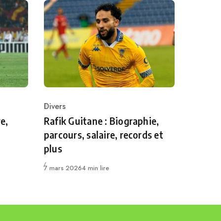
Divers
Category
e,
Rafik Guitane : Biographie,
parcours, salaire, records et
plus
Publié
7 mars 2026
4 min lire