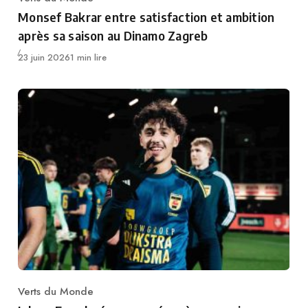
Category
Monsef Bakrar entre satisfaction et ambition
après sa saison au Dinamo Zagreb
Publié
23 juin 2026
1 min lire
Verts du Monde
Category