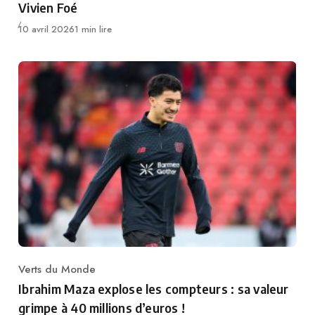
Vivien Foé
Publié
10 avril 2026
1 min lire
Verts du Monde
Category
Ibrahim Maza explose les compteurs : sa valeur
grimpe à 40 millions d’euros !