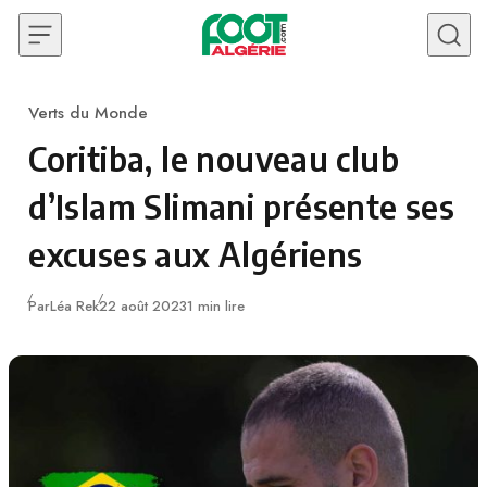
Skip to content
Verts du Monde
Category
Coritiba, le nouveau club
d’Islam Slimani présente ses
excuses aux Algériens
Publié
Par
Léa Rek
22 août 2023
1 min lire