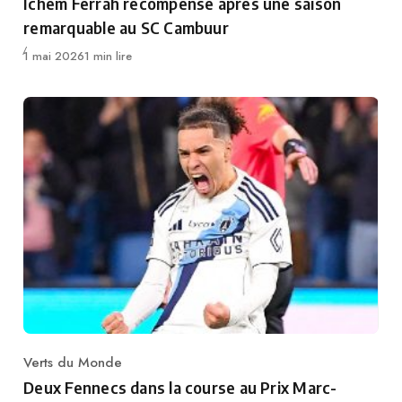
Ichem Ferrah récompensé après une saison
remarquable au SC Cambuur
Publié
1 mai 2026
1 min lire
Verts du Monde
Category
Deux Fennecs dans la course au Prix Marc-