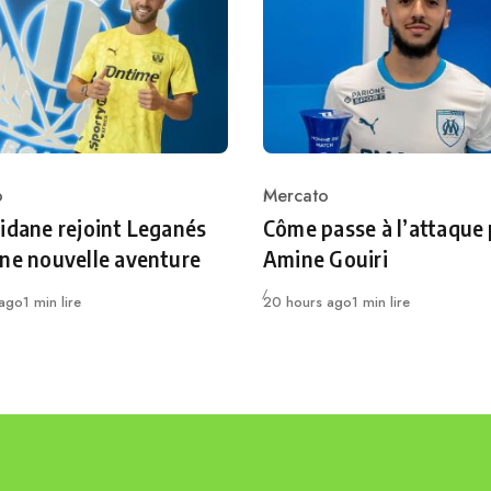
o
Mercato
ry
Category
idane rejoint Leganés
Côme passe à l’attaque
ne nouvelle aventure
Amine Gouiri
Publié
 ago
1 min lire
20 hours ago
1 min lire