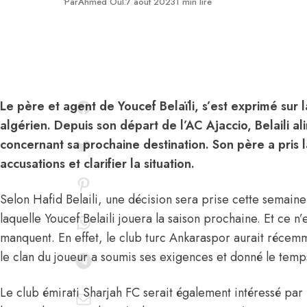
Publié
Par
Ahmed Oul.
7 août 2023
1 min lire
Le père et agent de Youcef Belaïli, s’est exprimé sur la
algérien. Depuis son départ de l’AC Ajaccio, Belaili a
concernant sa prochaine destination. Son père a pris
accusations et clarifier la situation.
Selon Hafid Belaili, une décision sera prise cette semai
laquelle Youcef Belaili jouera la saison prochaine
. Et ce n’
manquent. En effet, le club turc Ankaraspor aurait récemme
le clan du joueur a soumis ses exigences et donné le tem
Le club émirati Sharjah FC serait également intéressé par l