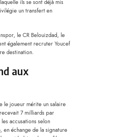
aquelle ils se sont déjà mis
vilégie un transfert en
onspor, le CR Belouizdad, le
ent également recruter Youcef
re destination.
ond aux
e
le joueur mérite un salaire
 recevait 7 milliards par
e les accusations selon
e, en échange de la signature