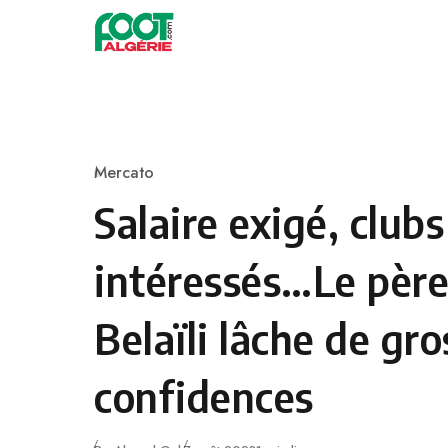
Skip to content
Football
Mercato
Category
Salaire exigé, clubs
intéressés…Le père
Belaïli lâche de gr
confidences