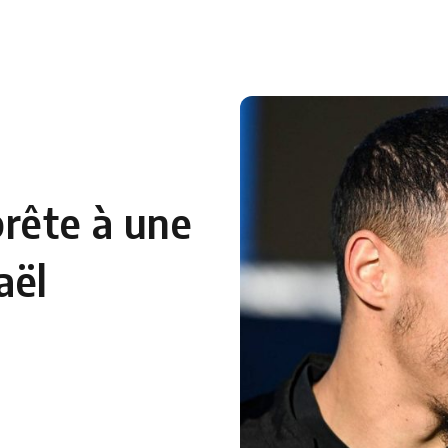
 en Algérie
Equipes Nationales
Verts du Monde
Chaînes-
prête à une
aël