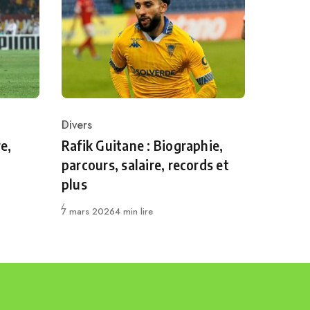
Divers
Category
e,
Rafik Guitane : Biographie,
parcours, salaire, records et
plus
Publié
7 mars 2026
4 min lire