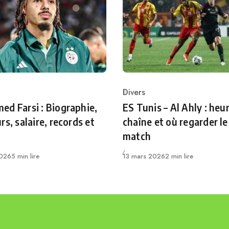
Divers
ry
Category
d Farsi : Biographie,
ES Tunis – Al Ahly : heur
rs, salaire, records et
chaîne et où regarder le
match
Publié
2026
5 min lire
13 mars 2026
2 min lire