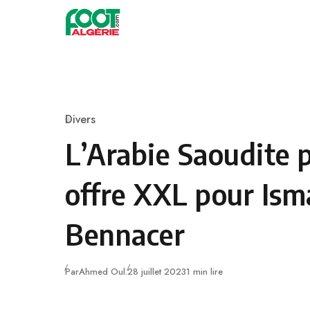
Skip to content
Football
Divers
Category
L’Arabie Saoudite 
offre XXL pour Ism
Bennacer
Publié
Par
Ahmed Oul.
28 juillet 2023
1 min lire