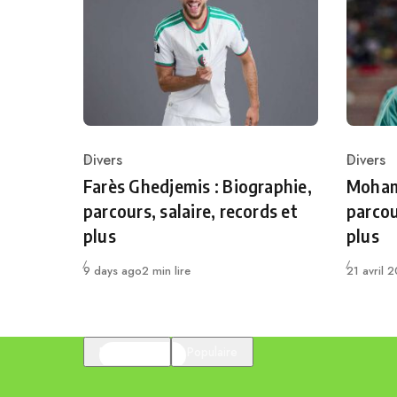
Divers
Divers
Category
Catego
Farès Ghedjemis : Biographie,
Mohame
parcours, salaire, records et
parcou
plus
plus
Publié
Publié
9 days ago
2 min lire
21 avril 
En vedette
Populaire