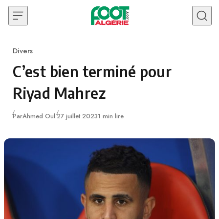
Skip to content
Divers
Category
C’est bien terminé pour
Riyad Mahrez
Publié
Par
Ahmed Oul.
27 juillet 2023
1 min lire