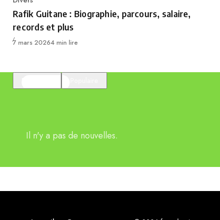
Divers
Category
Rafik Guitane : Biographie, parcours, salaire,
records et plus
Publié
7 mars 2026
4 min lire
En vedette
Populaire
Il n'y a pas de nouvelles.