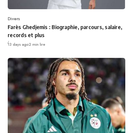
Divers
Category
Farès Ghedjemis : Biographie, parcours, salaire,
records et plus
Publié
13 days ago
2 min lire