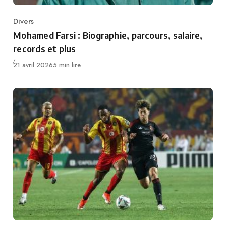
Divers
Category
Mohamed Farsi : Biographie, parcours, salaire,
records et plus
Publié
21 avril 2026
5 min lire