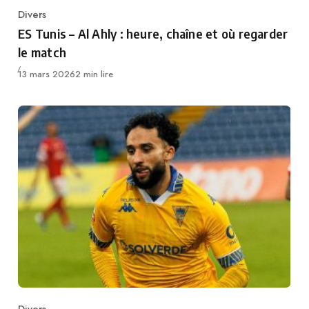
Divers
Category
ES Tunis – Al Ahly : heure, chaîne et où regarder
le match
Publié
13 mars 2026
2 min lire