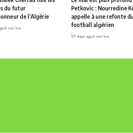
es du futur
Petkovic : Nourredine K
ionneur de l’Algérie
appelle à une refonte d
football algérien
ago
2 min lire
Publié
27 days ago
3 min lire