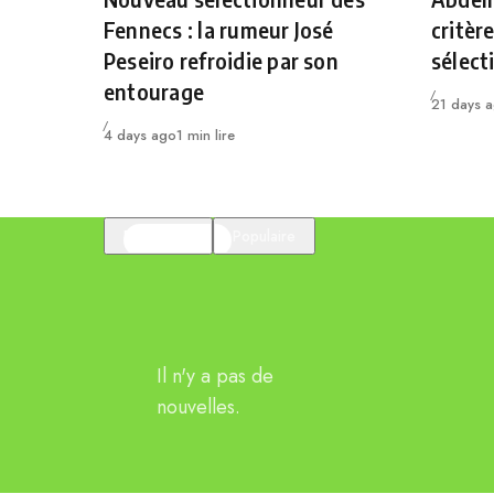
Fennecs : la rumeur José
critèr
Peseiro refroidie par son
sélect
entourage
Publié
21 days 
Publié
4 days ago
1 min lire
En vedette
Populaire
Il n'y a pas de
nouvelles.