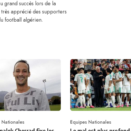
u grand succès lors de la
 très apprécié des supporters
u football algérien.
 Nationales
Equipes Nationales
ry
Category
alek Cherrad fixe les
Le mal est plus profond