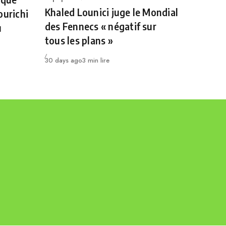
Khaled Lounici juge le Mondial
ourichi
des Fennecs « négatif sur
u
tous les plans »
Publié
30 days ago
3 min lire