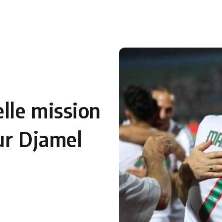
 en Algérie
Equipes Nationales
Verts du Monde
Chaînes-
lle mission
ur Djamel