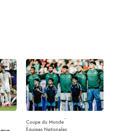
Coupe du Monde
Category
Equipes Nationales
 que