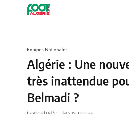
Skip to content
Football
Equipes Nationales
Category
Algérie : Une nouve
très inattendue po
Belmadi ?
Publié
Par
Ahmed Oul.
25 juillet 2023
1 min lire