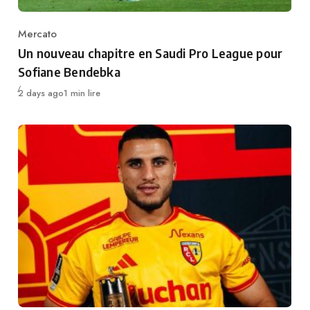
Mercato
Category
Un nouveau chapitre en Saudi Pro League pour
Sofiane Bendebka
Publié
2 days ago
1 min lire