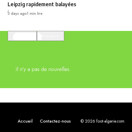
Leipzig rapidement balayées
Publié
3 days ago
1 min lire
En vedette
Populaire
Il n'y a pas de nouvelles.
Accueil
Contactez-nous
© 2026 foot-algerie.com