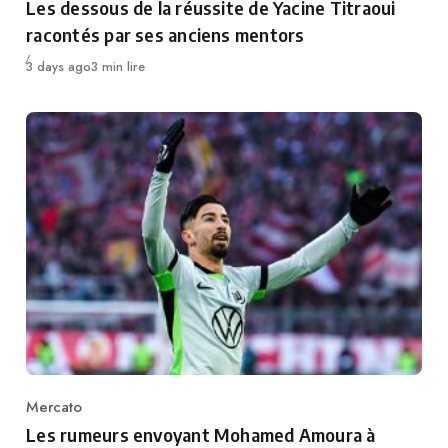
Les dessous de la réussite de Yacine Titraoui
racontés par ses anciens mentors
Publié
3 days ago
3 min lire
Mercato
Category
Les rumeurs envoyant Mohamed Amoura à