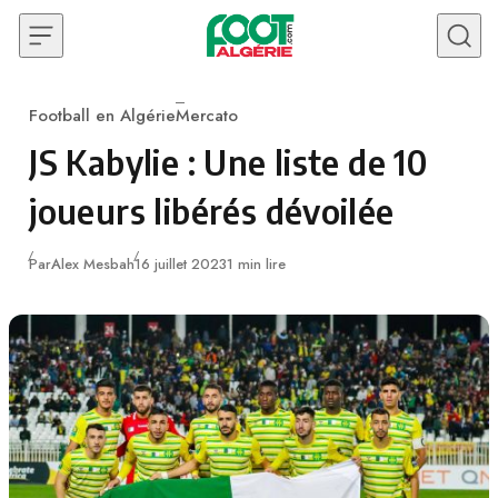
Skip to content
Football en Algérie
Mercato
Category
JS Kabylie : Une liste de 10
joueurs libérés dévoilée
Publié
Par
Alex Mesbah
16 juillet 2023
1 min lire