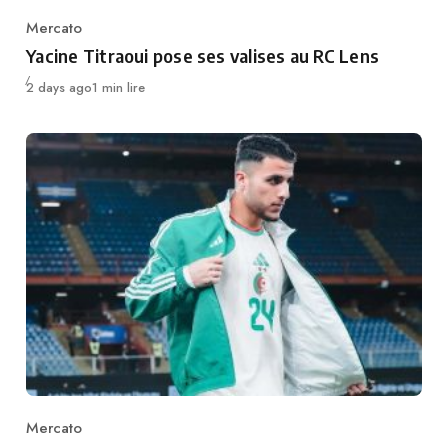
Mercato
Category
Yacine Titraoui pose ses valises au RC Lens
Publié
2 days ago
1 min lire
Mercato
Category