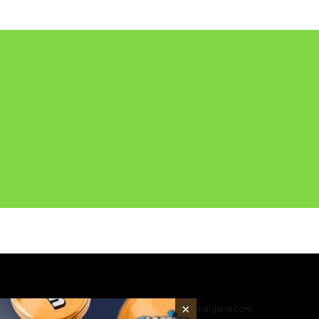
×
© 2026 foot-algerie.com