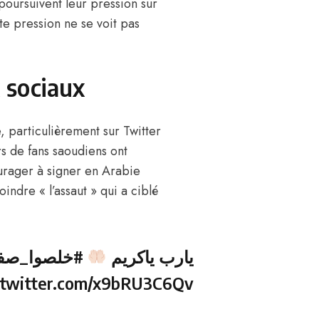
poursuivent leur pression sur
te pression ne se voit pas
 sociaux
le, particulièrement sur Twitter
rs de fans saoudiens ont
ourager à signer en Arabie
indre « l’assaut » qui a ciblé
يارب ياكريم
خلصوا_صفقه
.twitter.com/x9bRU3C6Qv