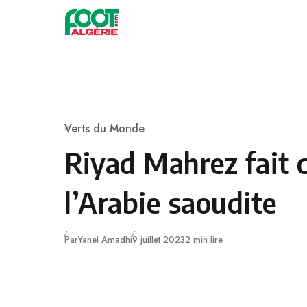
Skip to content
Football
Verts du Monde
Category
Riyad Mahrez fait 
l’Arabie saoudite
Publié
Par
Yanel Amadhi
9 juillet 2023
2 min lire