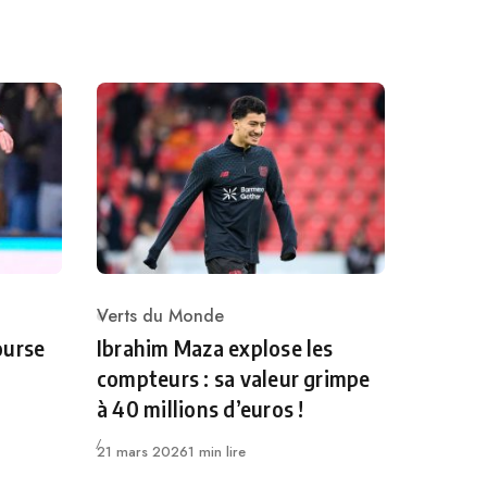
Verts du Monde
Category
ourse
Ibrahim Maza explose les
compteurs : sa valeur grimpe
à 40 millions d’euros !
Publié
21 mars 2026
1 min lire