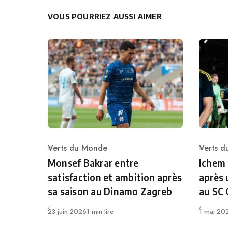
VOUS POURRIEZ AUSSI AIMER
Verts du Monde
Verts 
Category
Catego
Monsef Bakrar entre
Ichem
satisfaction et ambition après
après 
sa saison au Dinamo Zagreb
au SC
Publié
Publié
23 juin 2026
1 min lire
1 mai 20