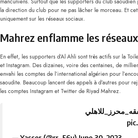
mancuniens. Surtout que les supporters du club saoudien 
la direction du club pour ne pas lâcher le morceau. Et cet
uniquement sur les réseaux sociaux.
Mahrez enflamme les réseaux
En effet, les supporters d’Al Ahli sont très actifs sur la Toi
et Instagram. Des dizaines, voire des centaines, de millie
envahi les comptes de l’international algérien pour l’enc
saoudite. Beaucoup lancent des appels à d’autres pour rejo
les comptes Instagram et Twitter de Riyad Mahrez.
#_محرز_للاهلي
pic
— Yasser (@rr_56y)
June 30, 2023