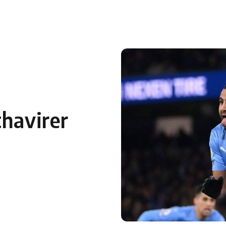
 en Algérie
Equipes Nationales
Verts du Monde
Chaînes-
chavirer