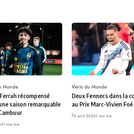
du Monde
Verts du Monde
ry
Category
 Ferrah récompensé
Deux Fennecs dans la c
une saison remarquable
au Prix Marc-Vivien Foé
 Cambuur
Publié
10 avril 2026
1 min lire
26
1 min lire