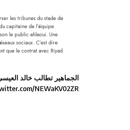
rser les tribunes du stade de
 du capitaine de l’équipe
sson le public ahlaoui. Une
réseaux sociaux. C’est dire
ant que le contrat avec Riyad
الجماهير تطالب خالد العي
.twitter.com/NEWaKV02ZR