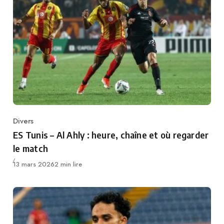
Divers
Category
ES Tunis – Al Ahly : heure, chaîne et où regarder
le match
Publié
13 mars 2026
2 min lire