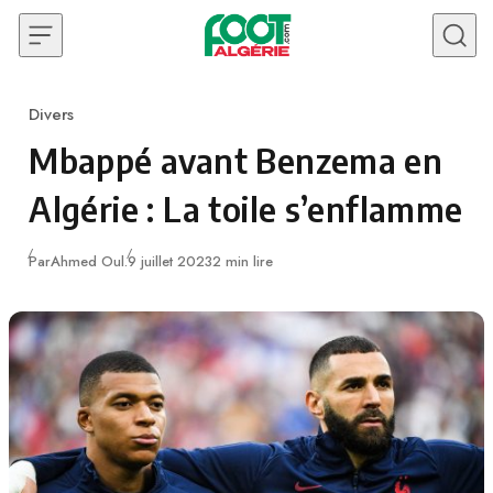
Skip to content
Divers
Category
Mbappé avant Benzema en
Algérie : La toile s’enflamme
Publié
Par
Ahmed Oul.
9 juillet 2023
2 min lire