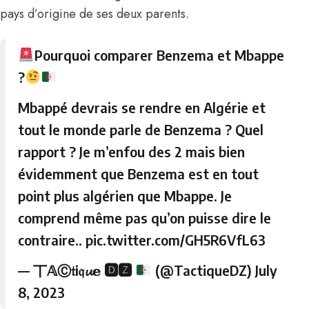
pays d’origine de ses deux parents.
Pourquoi comparer Benzema et Mbappe
?
Mbappé devrais se rendre en Algérie et
tout le monde parle de Benzema ? Quel
rapport ? Je m’enfou des 2 mais bien
évidemment que Benzema est en tout
point plus algérien que Mbappe. Je
comprend même pas qu’on puisse dire le
contraire..
pic.twitter.com/GH5R6VfL63
— 丅𝔸Ⓒ𝔱Ꭵ𝔮𝓾𝕖 🅳🆉
(@TactiqueDZ)
July
8, 2023