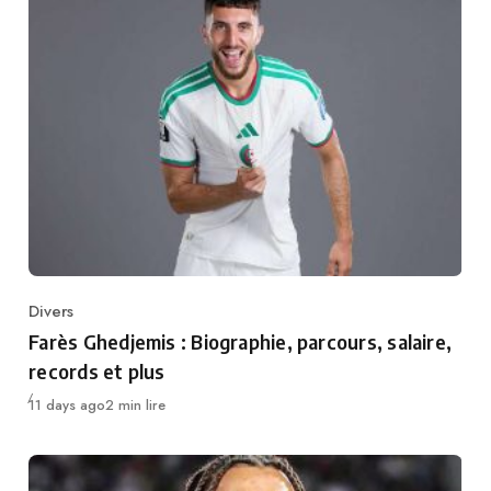
Divers
Category
Farès Ghedjemis : Biographie, parcours, salaire,
records et plus
Publié
11 days ago
2 min lire