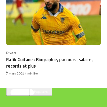
Divers
Category
Rafik Guitane : Biographie, parcours, salaire,
records et plus
Publié
7 mars 2026
4 min lire
En vedette
Populaire