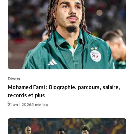
Divers
Category
Mohamed Farsi : Biographie, parcours, salaire,
records et plus
Publié
21 avril 2026
5 min lire