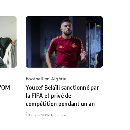
Football en Algérie
Category
l’OM
Youcef Belaïli sanctionné par
la FIFA et privé de
compétition pendant un an
Publié
10 mars 2026
1 min lire