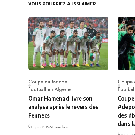
VOUS POURRIEZ AUSSI AIMER
Coupe du Monde
Coupe 
Category
Catego
Football en Algérie
Footbal
Omar Hamenad livre son
Coupe
analyse après le revers des
Adepoj
Fennecs
des di
dans l
Publié
20 juin 2026
1 min lire