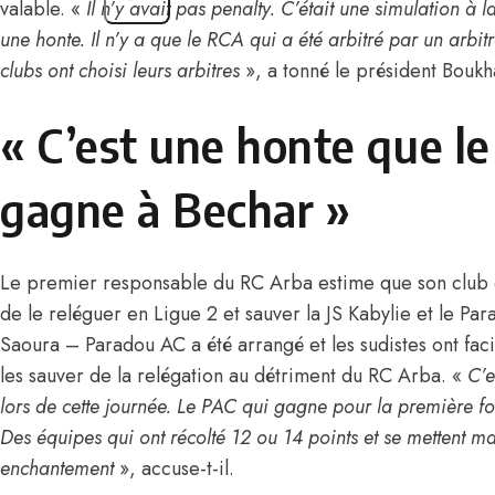
valable. «
Il n’y avait pas penalty. C’était une simulation à 
une honte. Il n’y a que le RCA qui a été arbitré par un arbitr
clubs ont choisi leurs arbitres
», a tonné le président Boukha
«
C’est une honte que l
gagne à Bechar
»
Le premier responsable du RC Arba estime que son club e
de le reléguer en Ligue 2 et sauver la JS Kabylie et le Par
Saoura – Paradou AC a été arrangé et les sudistes ont facil
les sauver de la relégation au détriment du RC Arba. «
C’e
lors de cette journée. Le PAC qui gagne pour la première fo
Des équipes qui ont récolté 12 ou 14 points et se mettent
enchantement
», accuse-t-il.