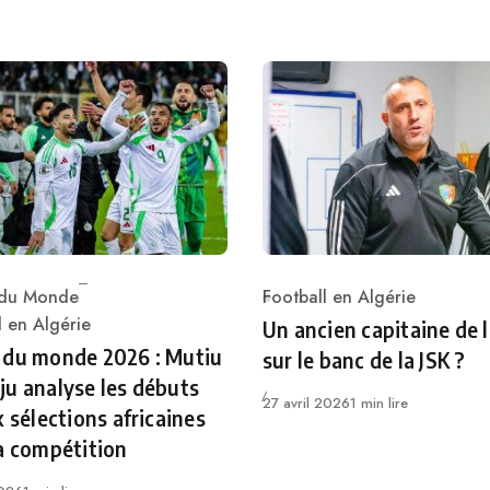
du Monde
Football en Algérie
Category
ry
l en Algérie
Un ancien capitaine de 
 du monde 2026 : Mutiu
sur le banc de la JSK ?
u analyse les débuts
Publié
27 avril 2026
1 min lire
x sélections africaines
a compétition