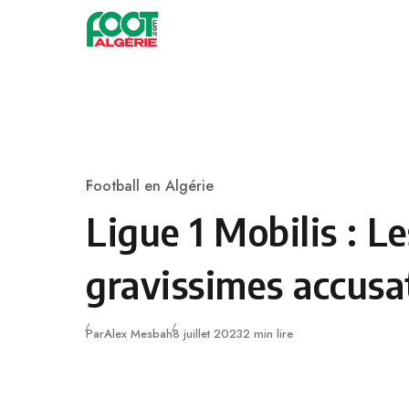
Skip to content
Football
Football en Algérie
Category
Ligue 1 Mobilis : Le
gravissimes accusa
Publié
Par
Alex Mesbah
8 juillet 2023
2 min lire