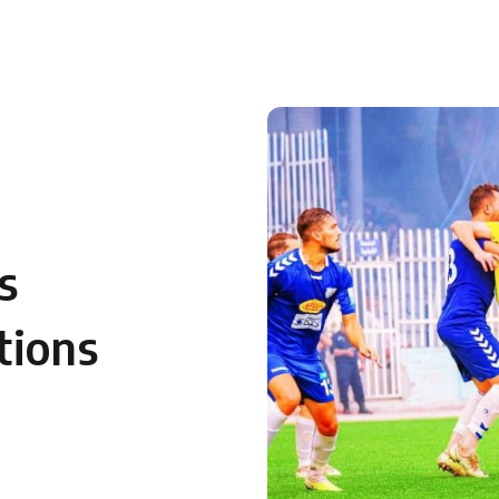
 en Algérie
Equipes Nationales
Verts du Monde
Chaînes-
s
tions