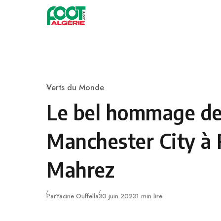
Skip to content
Football
Verts du Monde
Category
Le bel hommage d
Manchester City à 
Mahrez
Publié
Par
Yacine Ouffella
30 juin 2023
1 min lire