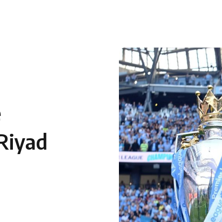
 en Algérie
Equipes Nationales
Verts du Monde
Chaînes-
e
Riyad