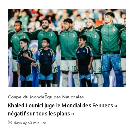
Coupe du Monde
Equipes Nationales
Category
Khaled Lounici juge le Mondial des Fennecs «
négatif sur tous les plans »
Publié
29 days ago
3 min lire