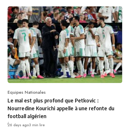
Equipes Nationales
Category
Le mal est plus profond que Petkovic :
Nourredine Kourichi appelle à une refonte du
football algérien
Publié
26 days ago
3 min lire