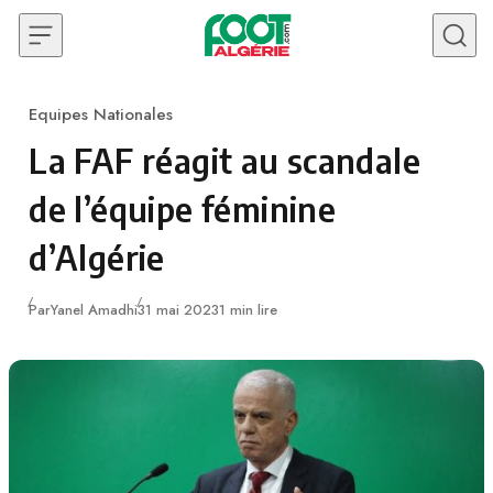
Skip to content
Equipes Nationales
Category
La FAF réagit au scandale
de l’équipe féminine
d’Algérie
Publié
Par
Yanel Amadhi
31 mai 2023
1 min lire