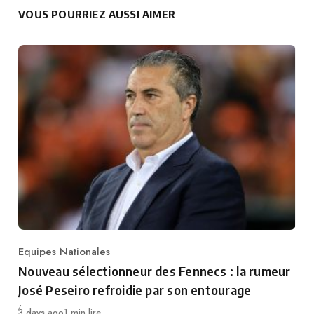
VOUS POURRIEZ AUSSI AIMER
Equipes Nationales
Category
Nouveau sélectionneur des Fennecs : la rumeur
José Peseiro refroidie par son entourage
Publié
3 days ago
1 min lire