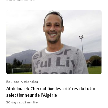
Equipes Nationales
Category
Abdelmalek Cherrad fixe les critères du futur
sélectionneur de l’Algérie
Publié
20 days ago
2 min lire