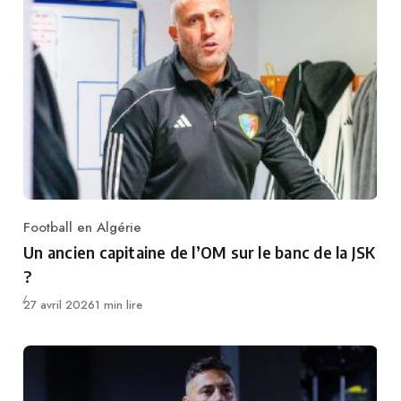
Football en Algérie
Category
Un ancien capitaine de l’OM sur le banc de la JSK
?
Publié
27 avril 2026
1 min lire