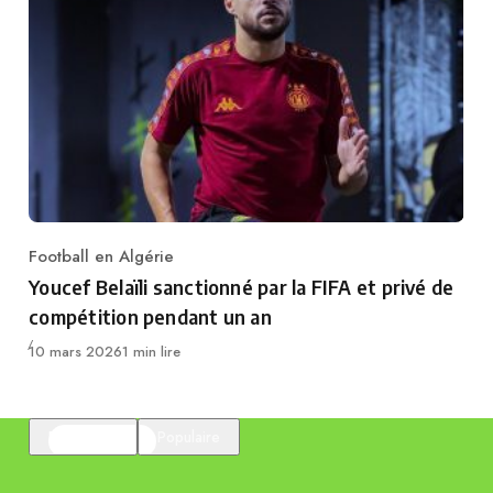
Football en Algérie
Category
Youcef Belaïli sanctionné par la FIFA et privé de
compétition pendant un an
Publié
10 mars 2026
1 min lire
En vedette
Populaire