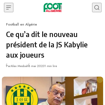
Skip to content
Football en Algérie
Category
Ce qu’a dit le nouveau
président de la JS Kabylie
aux joueurs
Publié
Par
Alex Mesbah
8 mai 2023
1 min lire