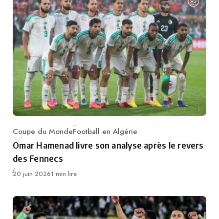
Coupe du Monde
Football en Algérie
Category
Omar Hamenad livre son analyse après le revers
des Fennecs
Publié
20 juin 2026
1 min lire