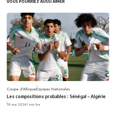
VOUS POURRIEZ AUSSI AIMER
Coupe d'Afrique
Equipes Nationales
Category
Les compositions probables : Sénégal – Algérie
Publié
18 mai 2026
1 min lire