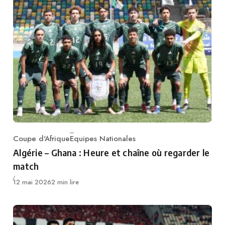
Coupe d'Afrique
Equipes Nationales
Category
Algérie – Ghana : Heure et chaîne où regarder le
match
Publié
12 mai 2026
2 min lire