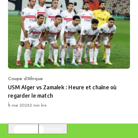
Coupe d'Afrique
Category
USM Alger vs Zamalek : Heure et chaîne où
regarder le match
Publié
8 mai 2026
2 min lire
En vedette
Populaire