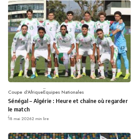
Coupe d'Afrique
Equipes Nationales
Category
Sénégal – Algérie : Heure et chaîne où regarder
le match
Publié
18 mai 2026
2 min lire