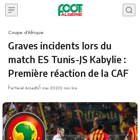
Skip to content
Coupe d'Afrique
Category
Graves incidents lors du
match ES Tunis-JS Kabylie :
Première réaction de la CAF
Publié
Par
Yanel Amadhi
1 mai 2023
2 min lire