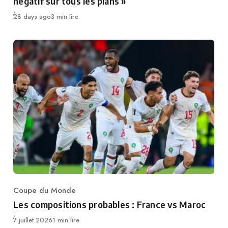
négatif sur tous les plans »
Publié
28 days ago
3 min lire
Coupe du Monde
Category
Les compositions probables : France vs Maroc
Publié
7 juillet 2026
1 min lire