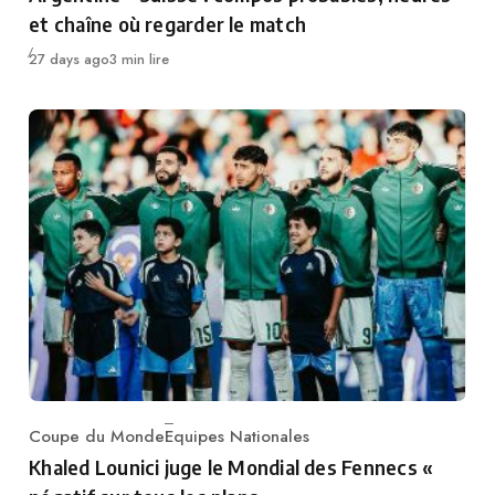
et chaîne où regarder le match
Publié
27 days ago
3 min lire
Coupe du Monde
Equipes Nationales
Category
Khaled Lounici juge le Mondial des Fennecs «