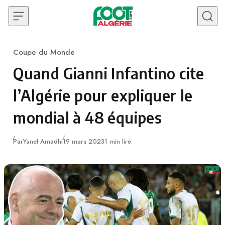
Skip to content
Coupe du Monde
Category
Quand Gianni Infantino cite
l’Algérie pour expliquer le
mondial à 48 équipes
Publié
Par
Yanel Amadhi
19 mars 2023
1 min lire