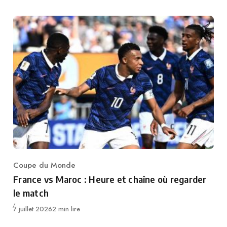
Coupe du Monde
Category
France vs Maroc : Heure et chaîne où regarder
le match
Publié
7 juillet 2026
2 min lire