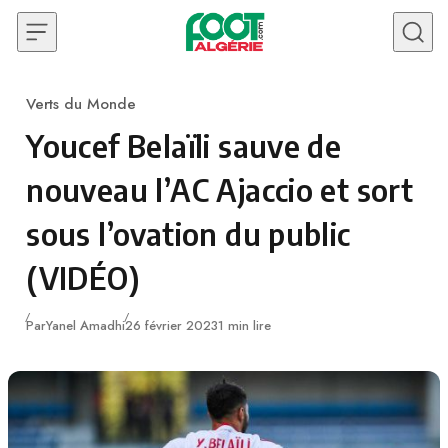
Skip to content
Verts du Monde
Category
Youcef Belaïli sauve de
nouveau l’AC Ajaccio et sort
sous l’ovation du public
(VIDÉO)
Publié
Par
Yanel Amadhi
26 février 2023
1 min lire