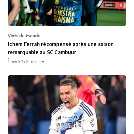
Verts du Monde
Category
Ichem Ferrah récompensé après une saison
remarquable au SC Cambuur
Publié
1 mai 2026
1 min lire