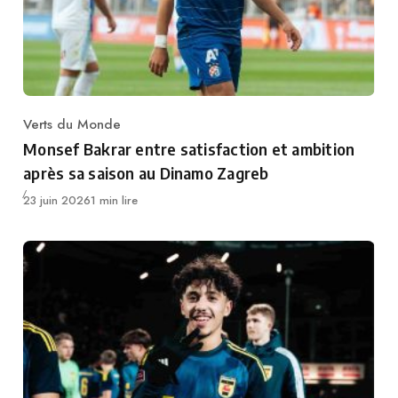
Verts du Monde
Category
Monsef Bakrar entre satisfaction et ambition
après sa saison au Dinamo Zagreb
Publié
23 juin 2026
1 min lire