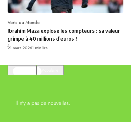
Verts du Monde
Category
Ibrahim Maza explose les compteurs : sa valeur
grimpe à 40 millions d’euros !
Publié
21 mars 2026
1 min lire
En vedette
Populaire
Il n'y a pas de nouvelles.