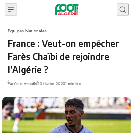
Skip to content
Equipes Nationales
Category
France : Veut-on empêcher
Farès Chaïbi de rejoindre
l’Algérie ?
Publié
Par
Yanel Amadhi
20 février 2023
1 min lire