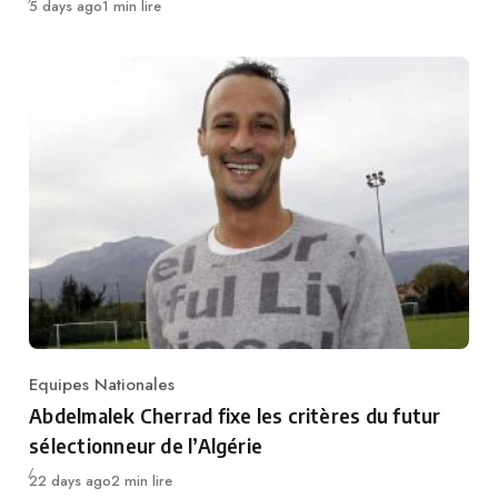
Publié
5 days ago
1 min lire
Equipes Nationales
Category
Abdelmalek Cherrad fixe les critères du futur
sélectionneur de l’Algérie
Publié
22 days ago
2 min lire