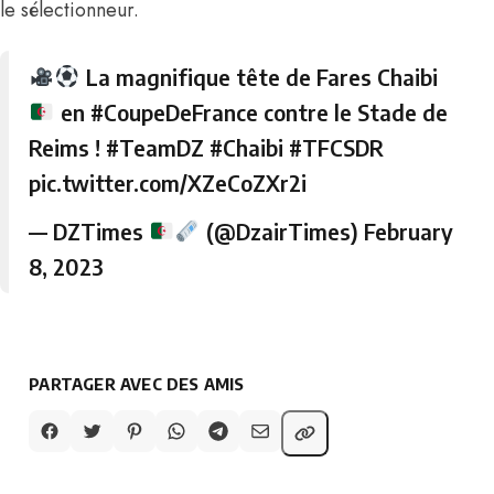
le sélectionneur.
La magnifique tête de Fares Chaibi
en
#CoupeDeFrance
contre le Stade de
Reims !
#TeamDZ
#Chaibi
#TFCSDR
pic.twitter.com/XZeCoZXr2i
— DZTimes
(@DzairTimes)
February
8, 2023
PARTAGER AVEC DES AMIS