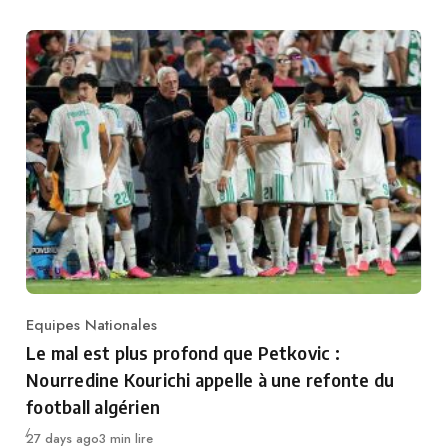
Equipes Nationales
Category
Le mal est plus profond que Petkovic :
Nourredine Kourichi appelle à une refonte du
football algérien
Publié
27 days ago
3 min lire