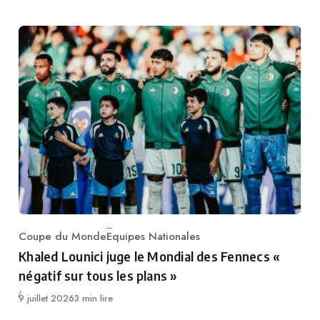
Coupe du Monde
Equipes Nationales
Category
Khaled Lounici juge le Mondial des Fennecs «
négatif sur tous les plans »
Publié
9 juillet 2026
3 min lire