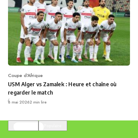
Coupe d'Afrique
Category
USM Alger vs Zamalek : Heure et chaîne où
regarder le match
Publié
8 mai 2026
2 min lire
En vedette
Populaire