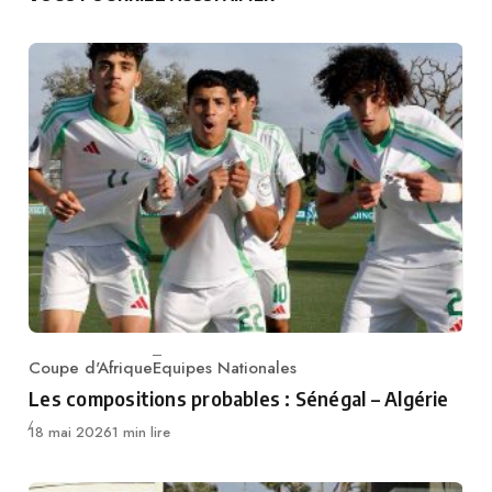
Coupe d'Afrique
Equipes Nationales
Category
Les compositions probables : Sénégal – Algérie
Publié
18 mai 2026
1 min lire