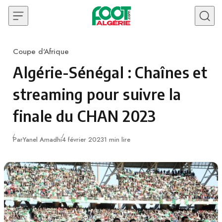
Skip to content
Coupe d'Afrique
Category
Algérie-Sénégal : Chaînes et
streaming pour suivre la
finale du CHAN 2023
Publié
Par
Yanel Amadhi
4 février 2023
1 min lire