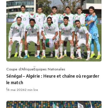
Coupe d'Afrique
Equipes Nationales
Category
Sénégal – Algérie : Heure et chaîne où regarder
le match
Publié
18 mai 2026
2 min lire