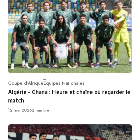
Coupe d'Afrique
Equipes Nationales
Category
Algérie – Ghana : Heure et chaîne où regarder le
match
Publié
12 mai 2026
2 min lire