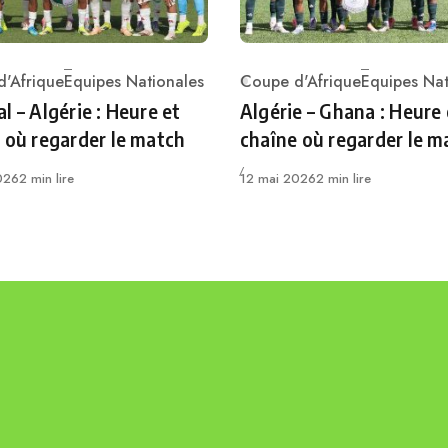
'Afrique
Equipes Nationales
Coupe d'Afrique
Equipes Nat
ry
Category
l – Algérie : Heure et
Algérie – Ghana : Heure 
 où regarder le match
chaîne où regarder le m
Publié
026
2 min lire
12 mai 2026
2 min lire