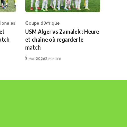
ionales
Coupe d'Afrique
Category
et
USM Alger vs Zamalek : Heure
atch
et chaîne où regarder le
match
Publié
8 mai 2026
2 min lire