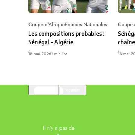
Coupe d'Afrique
Equipes Nationales
Coupe d
Category
Catego
Les compositions probables :
Sénéga
Sénégal – Algérie
chaîne
Publié
Publié
18 mai 2026
1 min lire
18 mai 2
En vedette
Populaire
Il n'y a pas de