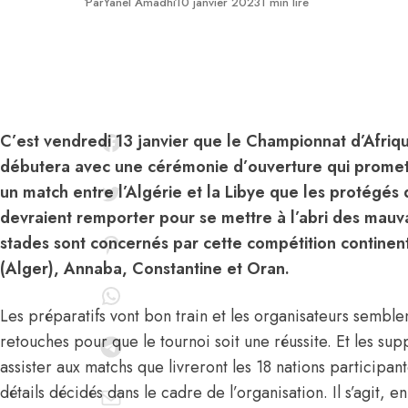
Publié
Par
Yanel Amadhi
10 janvier 2023
1 min lire
C’est vendredi 13 janvier que le Championnat d’Afri
débutera avec une cérémonie d’ouverture qui promet
un match entre l’Algérie et la Libye que les protégé
devraient remporter pour se mettre à l’abri des mauv
stades sont concernés par cette compétition continent
(Alger), Annaba, Constantine et Oran.
Les préparatifs vont bon train et les organisateurs sembl
retouches pour que le tournoi soit une réussite. Et les su
assister aux matchs que livreront les 18 nations participant
détails décidés dans le cadre de l’organisation. Il s’agit, en