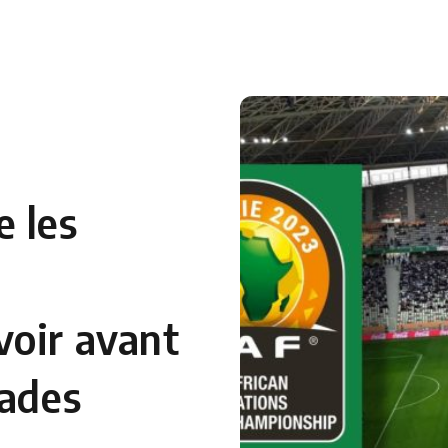
 en Algérie
Equipes Nationales
Verts du Monde
Chaînes-
 les
voir avant
tades