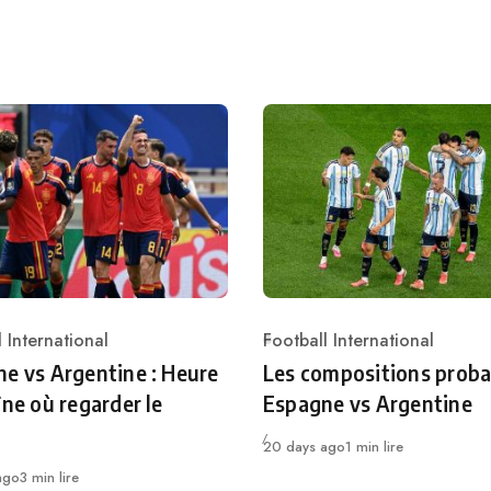
 International
Football International
ry
Category
e vs Argentine : Heure
Les compositions proba
îne où regarder le
Espagne vs Argentine
Publié
20 days ago
1 min lire
ago
3 min lire