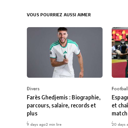
VOUS POURRIEZ AUSSI AIMER
Divers
Football
Category
Catego
Farès Ghedjemis : Biographie,
Espagn
parcours, salaire, records et
et cha
plus
match
Publié
Publié
9 days ago
2 min lire
20 days 