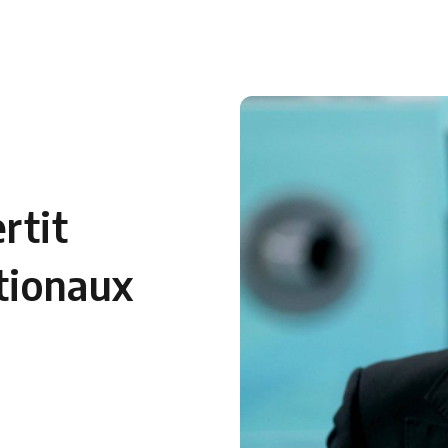
 en Algérie
Equipes Nationales
Verts du Monde
Chaînes-
rtit
ationaux