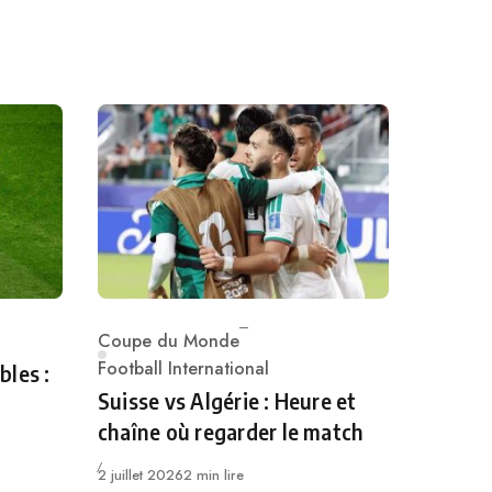
Coupe du Monde
Category
Football International
bles :
Suisse vs Algérie : Heure et
chaîne où regarder le match
Publié
2 juillet 2026
2 min lire