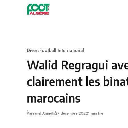
Skip to content
Football
Divers
Football International
Category
Walid Regragui ave
clairement les bin
marocains
Publié
Par
Yanel Amadhi
27 décembre 2022
1 min lire