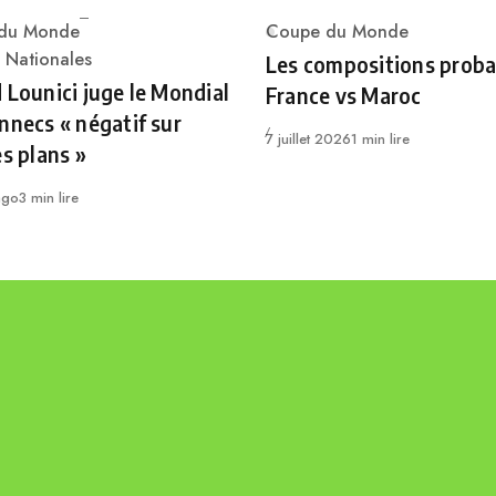
du Monde
Coupe du Monde
Category
ry
 Nationales
Les compositions proba
 Lounici juge le Mondial
France vs Maroc
nnecs « négatif sur
Publié
7 juillet 2026
1 min lire
es plans »
ago
3 min lire