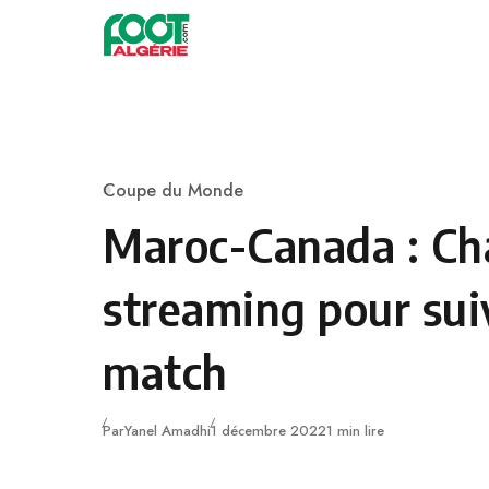
Skip to content
Football
Coupe du Monde
Category
Maroc-Canada : Ch
streaming pour sui
match
Publié
Par
Yanel Amadhi
1 décembre 2022
1 min lire