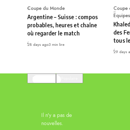
Coupe du Monde
Coupe 
Category
Catego
Equipes
Argentine – Suisse : compos
Khaled
probables, heures et chaîne
des Fe
où regarder le match
tous l
Publié
28 days ago
3 min lire
Publié
29 days 
En vedette
Populaire
Il n'y a pas de
nouvelles.