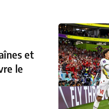
 en Algérie
Equipes Nationales
Verts du Monde
Chaînes-
aînes et
vre le