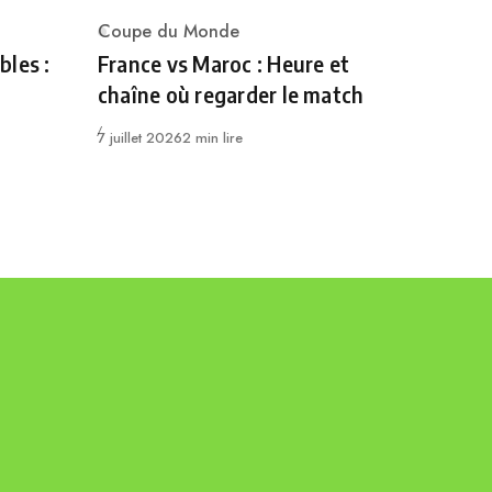
Coupe du Monde
Category
bles :
France vs Maroc : Heure et
chaîne où regarder le match
Publié
7 juillet 2026
2 min lire