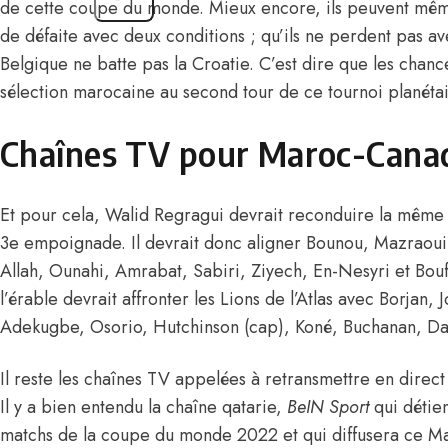
de cette coupe du monde. Mieux encore, ils peuvent mêm
de défaite avec deux conditions ; qu’ils ne perdent pas ave
Belgique ne batte pas la Croatie. C’est dire que les chanc
sélection marocaine au second tour de ce tournoi planétai
Chaînes TV pour Maroc-Cana
Et pour cela, Walid Regragui devrait reconduire la même 
3e empoignade. Il devrait donc aligner Bounou, Mazraoui,
Allah, Ounahi, Amrabat, Sabiri, Ziyech, En-Nesyri et Boufa
l’érable devrait affronter les Lions de l’Atlas avec Borjan, J
Adekugbe, Osorio, Hutchinson (cap), Koné, Buchanan, Da
Il reste les chaînes TV appelées à retransmettre en direct
Il y a bien entendu la chaîne qatarie,
BeIN Sport
qui détient
matchs de la coupe du monde 2022 et qui diffusera ce M