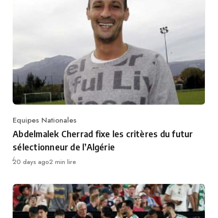
Equipes Nationales
Category
Abdelmalek Cherrad fixe les critères du futur
sélectionneur de l’Algérie
Publié
20 days ago
2 min lire