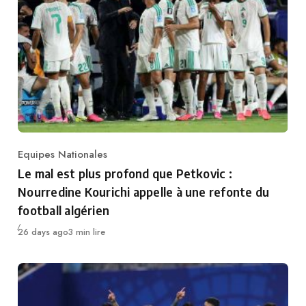
Equipes Nationales
Category
Le mal est plus profond que Petkovic :
Nourredine Kourichi appelle à une refonte du
football algérien
Publié
26 days ago
3 min lire