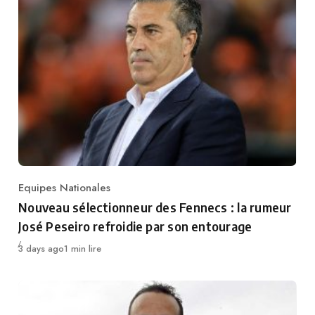
Equipes Nationales
Category
Nouveau sélectionneur des Fennecs : la rumeur
José Peseiro refroidie par son entourage
Publié
3 days ago
1 min lire