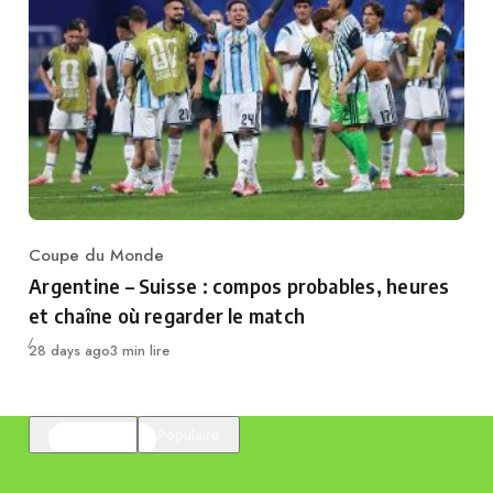
Coupe du Monde
Category
Argentine – Suisse : compos probables, heures
et chaîne où regarder le match
Publié
28 days ago
3 min lire
En vedette
Populaire