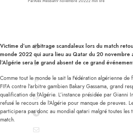
Publié
Par
Alex Mesbah
9 novembre 2022
2 min lire
Victime d’un arbitrage scandaleux lors du match reto
monde 2022 qui aura lieu au Qatar du 20 novembre
l’Algérie sera le grand absent de ce grand événemen
Comme tout le monde le sait la Fédération algérienne de foo
FIFA contre l’arbitre gambien Bakary Gassama, grand res
qualification de l’Algérie. L’instance présidée par Gianni 
refusé le recours de l’Algérie pour manque de preuves. L
participera pas donc au mondial qatari malgré toutes les t
match.