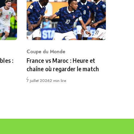
Coupe du Monde
Category
bles :
France vs Maroc : Heure et
chaîne où regarder le match
Publié
7 juillet 2026
2 min lire