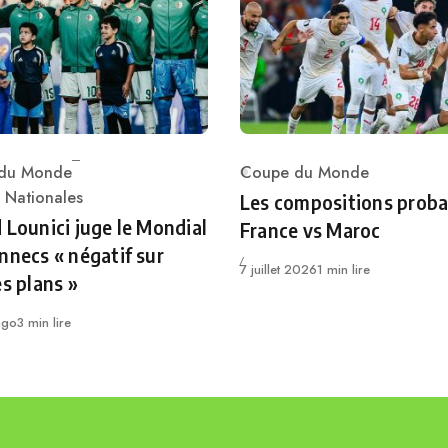
du Monde
Coupe du Monde
Category
ry
 Nationales
Les compositions proba
 Lounici juge le Mondial
France vs Maroc
nnecs « négatif sur
Publié
7 juillet 2026
1 min lire
es plans »
ago
3 min lire