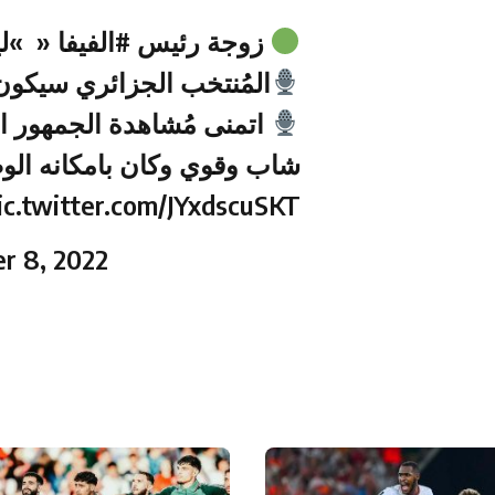
زوجة رئيس
#الفيفا
am AR” :
المُنتخب الجزائري سيكون.
اتمنى مُشاهدة الجمهور ال
شاب وقوي وكان بامكانه الو.
ic.twitter.com/JYxdscuSKT
r 8, 2022