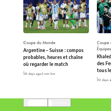
Coupe du Monde
Coupe 
Category
Catego
Equipes
Argentine – Suisse : compos
Khaled
probables, heures et chaîne
des Fe
où regarder le match
tous l
Publié
28 days ago
3 min lire
Publié
30 days 
En vedette
Populaire