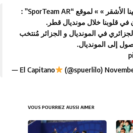
« »لينا الأشقر » » لموقع “SporTe
 في قلوبنا خلال مونديال قطر
جزائري في المونديال و الجزائر مُنتخب
صول إلى المونديال
p
— El Capitano
(@spuerlilo)
Novembe
VOUS POURRIEZ AUSSI AIMER