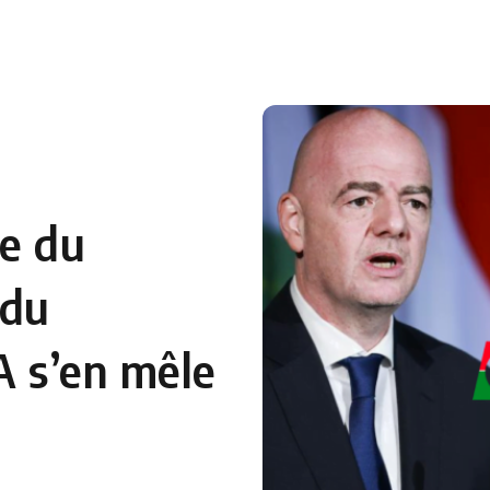
 en Algérie
Equipes Nationales
Verts du Monde
Chaînes-
ie du
 du
A s’en mêle