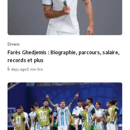
Divers
Category
Farès Ghedjemis : Biographie, parcours, salaire,
records et plus
Publié
8 days ago
2 min lire