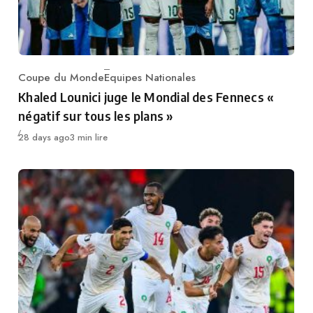
Coupe du Monde
Equipes Nationales
Category
Khaled Lounici juge le Mondial des Fennecs «
négatif sur tous les plans »
Publié
28 days ago
3 min lire