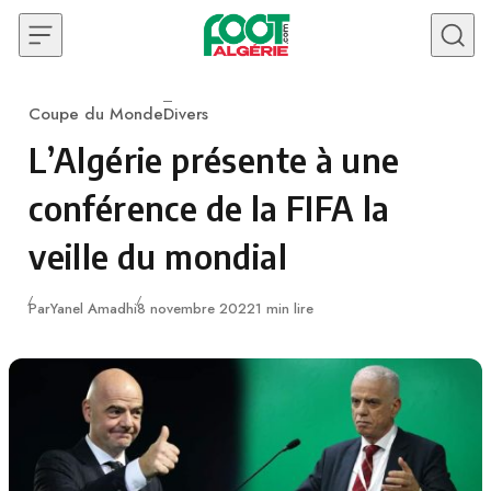
Skip to content
Coupe du Monde
Divers
Category
L’Algérie présente à une
conférence de la FIFA la
veille du mondial
Publié
Par
Yanel Amadhi
8 novembre 2022
1 min lire