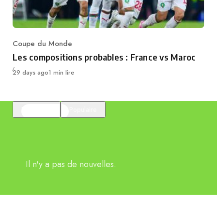
Coupe du Monde
Category
Les compositions probables : France vs Maroc
Publié
29 days ago
1 min lire
En vedette
Populaire
Il n'y a pas de nouvelles.