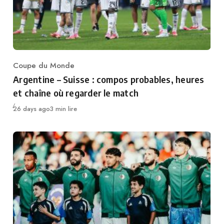
Coupe du Monde
Category
Argentine – Suisse : compos probables, heures
et chaîne où regarder le match
Publié
26 days ago
3 min lire