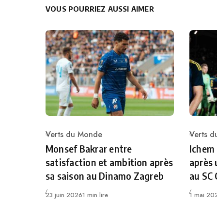
VOUS POURRIEZ AUSSI AIMER
Verts du Monde
Verts 
Category
Catego
Monsef Bakrar entre
Ichem
satisfaction et ambition après
après 
sa saison au Dinamo Zagreb
au SC
Publié
Publié
23 juin 2026
1 min lire
1 mai 20