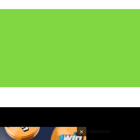
© 2026 foot-algerie.com
×