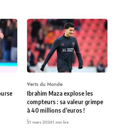
Verts du Monde
Category
ourse
Ibrahim Maza explose les
compteurs : sa valeur grimpe
à 40 millions d’euros !
Publié
21 mars 2026
1 min lire