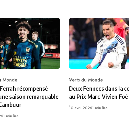
du Monde
Verts du Monde
ry
Category
 Ferrah récompensé
Deux Fennecs dans la c
une saison remarquable
au Prix Marc-Vivien Foé
 Cambuur
Publié
10 avril 2026
1 min lire
26
1 min lire