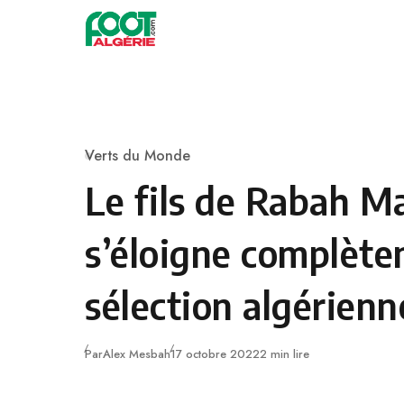
Skip to content
Football
Verts du Monde
Category
Le fils de Rabah M
s’éloigne complète
sélection algérienn
Publié
Par
Alex Mesbah
17 octobre 2022
2 min lire