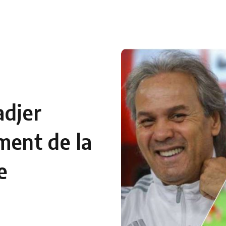
 en Algérie
Equipes Nationales
Verts du Monde
Chaînes-
adjer
ment de la
e