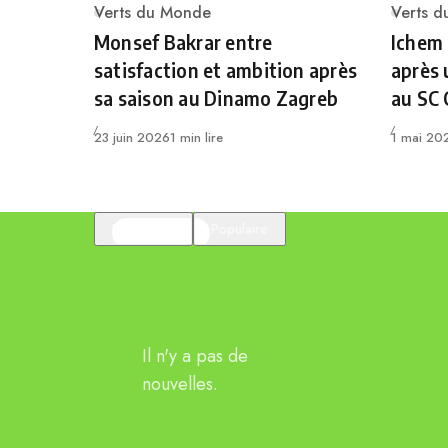
Verts du Monde
Verts 
Category
Catego
Monsef Bakrar entre
Ichem
satisfaction et ambition après
après 
sa saison au Dinamo Zagreb
au SC
Publié
Publié
23 juin 2026
1 min lire
1 mai 20
En vedette
Populaire
Il n'y a pas de
nouvelles.