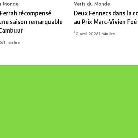
du Monde
Verts du Monde
ry
Category
 Ferrah récompensé
Deux Fennecs dans la c
une saison remarquable
au Prix Marc-Vivien Foé
 Cambuur
Publié
10 avril 2026
1 min lire
26
1 min lire