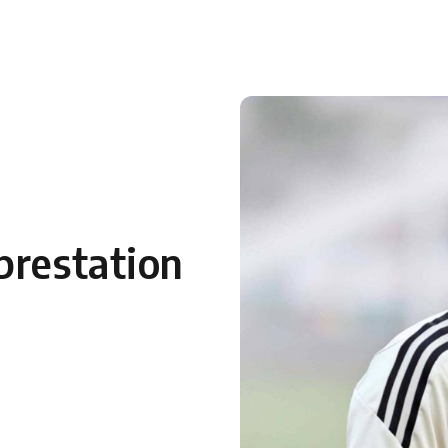
 en Algérie
Equipes Nationales
Verts du Monde
Chaînes-
prestation