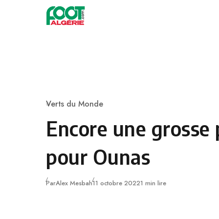
Skip to content
Football
Verts du Monde
Category
Encore une grosse 
pour Ounas
Publié
Par
Alex Mesbah
11 octobre 2022
1 min lire