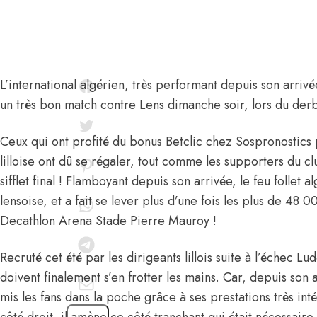
L’international algérien, très performant depuis son arrivé
un très bon match contre Lens dimanche soir, lors du der
Ceux qui ont profité du
bonus Betclic chez Sospronostics
p
lilloise ont dû se régaler, tout comme les supporters du
sifflet final ! Flamboyant depuis son arrivée, le feu follet 
lensoise, et a fait se lever plus d’une fois les plus de 48 
Decathlon Arena Stade Pierre Mauroy !
Recruté cet été
par les dirigeants lillois suite à l’échec Lu
doivent finalement s’en frotter les mains. Car, depuis son a
mis les fans dans la poche grâce à ses prestations très int
côté droit, il amène ce côté tranchant qui était nécessair