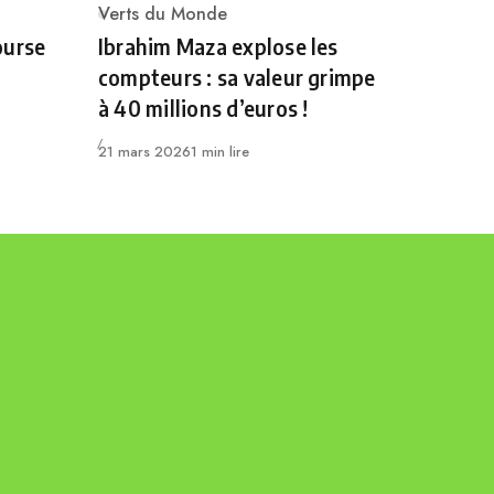
Verts du Monde
Category
ourse
Ibrahim Maza explose les
compteurs : sa valeur grimpe
à 40 millions d’euros !
Publié
21 mars 2026
1 min lire