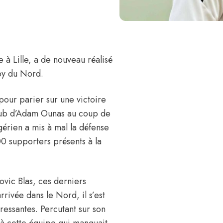
e à Lille, a de nouveau réalisé
by du Nord.
our parier sur une victoire
 club d’Adam Ounas au coup de
algérien a mis à mal la défense
000 supporters présents à la
dovic Blas, ces derniers
rrivée dans le Nord, il s’est
éressantes. Percutant sur son
e à cette équipe qui manquait