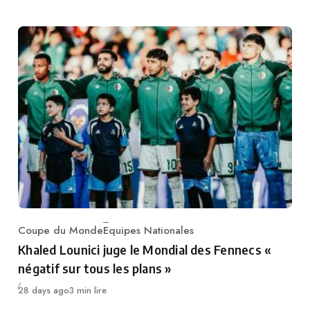
Coupe du Monde
Equipes Nationales
Category
Khaled Lounici juge le Mondial des Fennecs «
négatif sur tous les plans »
Publié
28 days ago
3 min lire