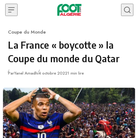
Skip to content
Coupe du Monde
Category
La France « boycotte » la
Coupe du monde du Qatar
Publié
Par
Yanel Amadhi
4 octobre 2022
1 min lire