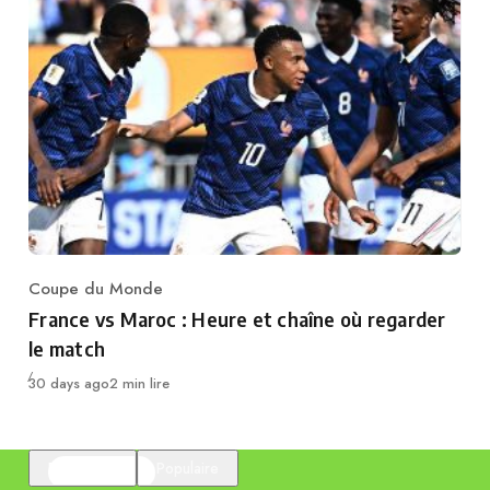
Coupe du Monde
Category
France vs Maroc : Heure et chaîne où regarder
le match
Publié
30 days ago
2 min lire
En vedette
Populaire