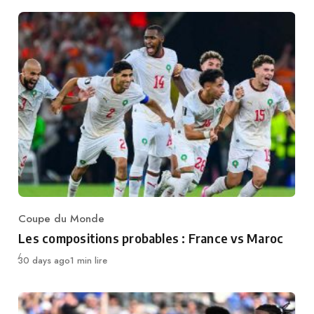
Coupe du Monde
Category
Les compositions probables : France vs Maroc
Publié
30 days ago
1 min lire