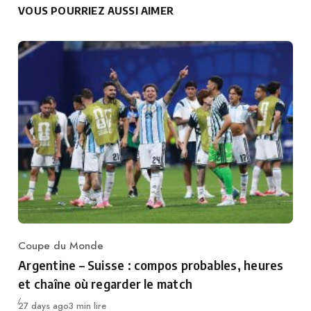
VOUS POURRIEZ AUSSI AIMER
Coupe du Monde
Category
Argentine – Suisse : compos probables, heures
et chaîne où regarder le match
Publié
27 days ago
3 min lire