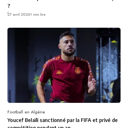
?
Publié
27 avril 2026
1 min lire
Football en Algérie
Category
Youcef Belaïli sanctionné par la FIFA et privé de
compétition pendant un an