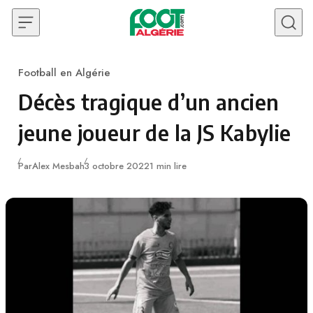
Skip to content
Football en Algérie
Category
Décès tragique d’un ancien
jeune joueur de la JS Kabylie
Publié
Par
Alex Mesbah
3 octobre 2022
1 min lire