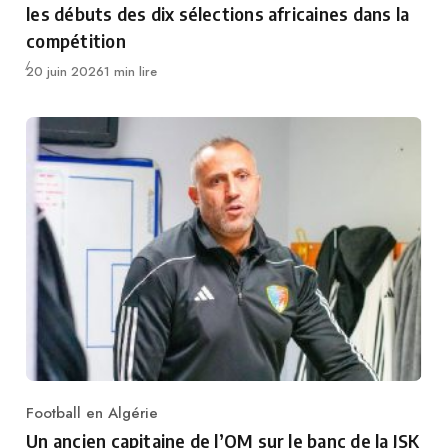
les débuts des dix sélections africaines dans la
compétition
Publié
20 juin 2026
1 min lire
Football en Algérie
Category
Un ancien capitaine de l’OM sur le banc de la JSK