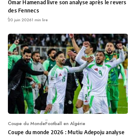
Omar Hamenad livre son analyse après le revers
des Fennecs
Publié
20 juin 2026
1 min lire
Coupe du Monde
Football en Algérie
Category
Coupe du monde 2026 : Mutiu Adepoju analyse