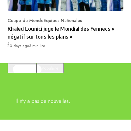
Coupe du Monde
Equipes Nationales
Category
Khaled Lounici juge le Mondial des Fennecs «
négatif sur tous les plans »
Publié
30 days ago
3 min lire
En vedette
Populaire
Il n'y a pas de nouvelles.