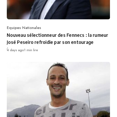
Equipes Nationales
Category
Nouveau sélectionneur des Fennecs : la rumeur
José Peseiro refroidie par son entourage
Publié
4 days ago
1 min lire