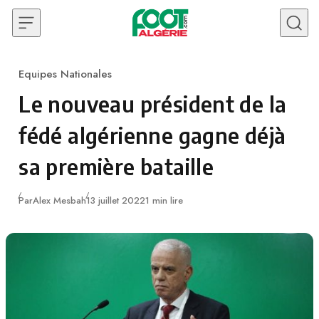
Skip to content
Equipes Nationales
Category
Le nouveau président de la
fédé algérienne gagne déjà
sa première bataille
Publié
Par
Alex Mesbah
13 juillet 2022
1 min lire