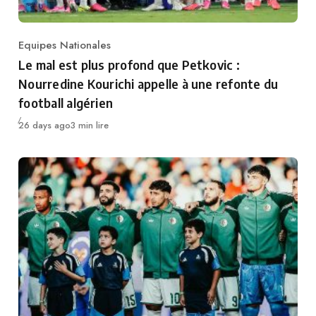
Equipes Nationales
Category
Le mal est plus profond que Petkovic :
Nourredine Kourichi appelle à une refonte du
football algérien
Publié
26 days ago
3 min lire