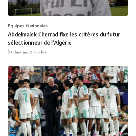
Equipes Nationales
Category
Abdelmalek Cherrad fixe les critères du futur
sélectionneur de l’Algérie
Publié
21 days ago
2 min lire