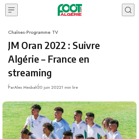
Skip to content
Chaînes-Programme TV
Category
JM Oran 2022 : Suivre
Algérie – France en
streaming
Publié
Par
Alex Mesbah
30 juin 2022
1 min lire