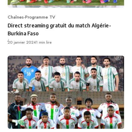
Chaînes-Programme TV
Category
Direct streaming gratuit du match Algérie-
Burkina Faso
Publié
20 janvier 2024
1 min lire