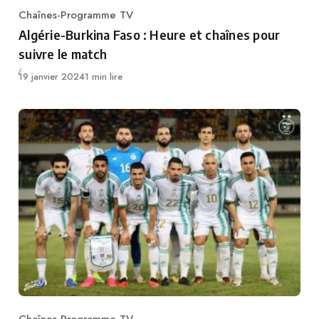
Chaînes-Programme TV
Category
Algérie-Burkina Faso : Heure et chaînes pour
suivre le match
Publié
19 janvier 2024
1 min lire