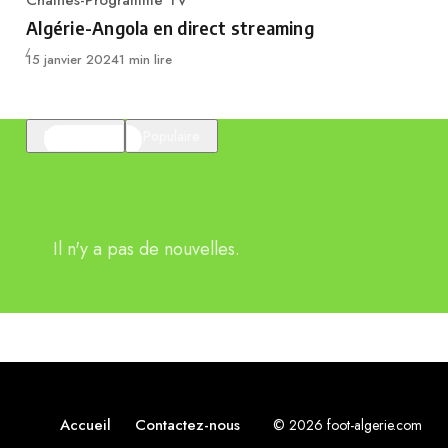
Chaînes-Programme TV
Category
Algérie-Angola en direct streaming
Publié
15 janvier 2024
1 min lire
En vedette
Populaire
Il n'y a pas de nouvelles.
Accueil
Contactez-nous
© 2026 foot-algerie.com