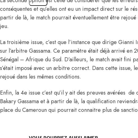
La seconde option est celle de considérer que les erreurs
conséquentes et qu’elles ont eu un impact direct sur le résu
partir de là, le match pourrait éventuellement être rejoué 
jeu.
La troisième issue, c’est que l’instance que dirige Gianni
sur l’arbitre Gassama. Ce paramètre était déjà arrivé en 
Sénégal – Afrique du Sud. D’ailleurs, le match avait fini p
s’était imposé avec un arbitre correct. Dans cette issue, 
rejoué dans les mêmes conditions.
Enfin, la 4e issue c’est qu’il y ait des preuves avérées de 
Bakary Gassama et à partir de là, la qualification reviendra
place du Cameroun qui pourrait connaitre plus de sanctio
VOUS POURRIEZ AUSSI AIMER