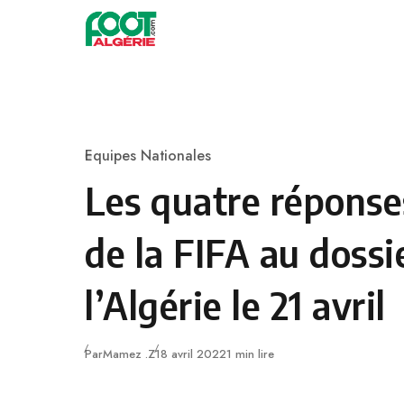
Skip to content
Football
Equipes Nationales
Category
Les quatre réponse
de la FIFA au dossi
l’Algérie le 21 avril
Publié
Par
Mamez .Z
18 avril 2022
1 min lire