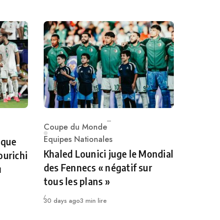
Coupe du Monde
Category
Equipes Nationales
 que
Khaled Lounici juge le Mondial
ourichi
des Fennecs « négatif sur
u
tous les plans »
Publié
30 days ago
3 min lire