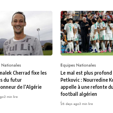
 Nationales
Equipes Nationales
ry
Category
alek Cherrad fixe les
Le mal est plus profond
es du futur
Petkovic : Nourredine K
ionneur de l’Algérie
appelle à une refonte d
football algérien
ago
2 min lire
Publié
26 days ago
3 min lire