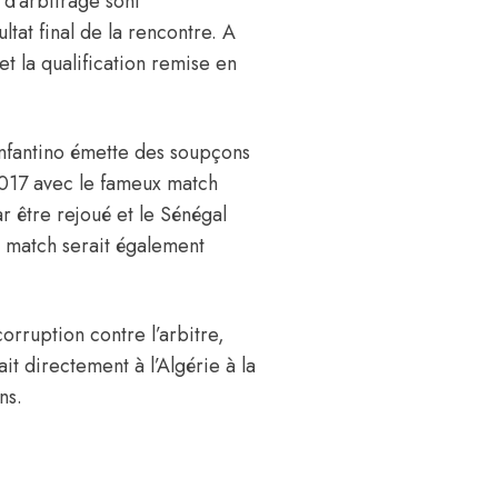
 d’arbitrage sont
ltat final de la rencontre. A
et la qualification remise en
 Infantino émette des soupçons
2017 avec le fameux match
ar être rejoué et le Sénégal
le match serait également
corruption contre l’arbitre,
it directement à l’Algérie à la
ns.