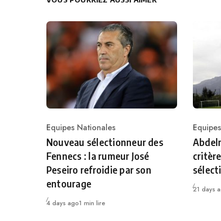
Equipes Nationales
Equipes
Category
Catego
Nouveau sélectionneur des
Abdelm
Fennecs : la rumeur José
critèr
Peseiro refroidie par son
sélect
entourage
Publié
21 days 
Publié
4 days ago
1 min lire