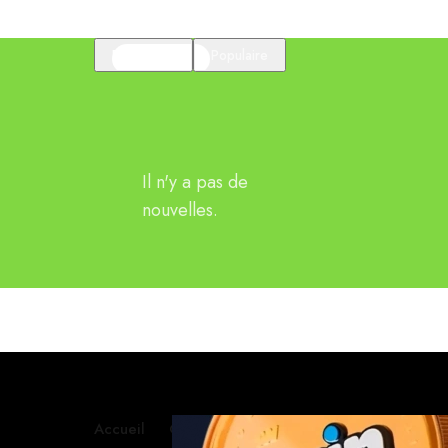
En vedette
Populaire
Il n'y a pas de
nouvelles.
Accueil
Contactez-nous