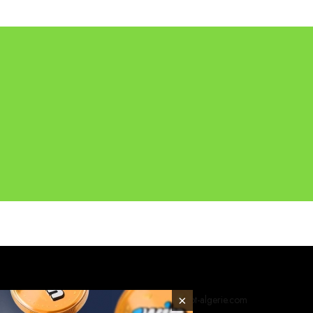
© 2026 foot-algerie.com
×