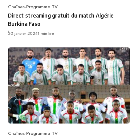
Chaînes-Programme TV
Category
Direct streaming gratuit du match Algérie-
Burkina Faso
Publié
20 janvier 2024
1 min lire
Chaînes-Programme TV
Category