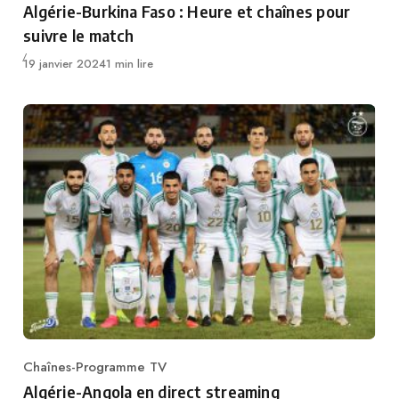
Algérie-Burkina Faso : Heure et chaînes pour
suivre le match
Publié
19 janvier 2024
1 min lire
Chaînes-Programme TV
Category
Algérie-Angola en direct streaming