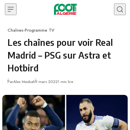
Skip to content
Chaînes-Programme TV
Category
Les chaînes pour voir Real
Madrid – PSG sur Astra et
Hotbird
Publié
Par
Alex Mesbah
9 mars 2022
1 min lire