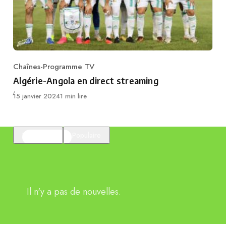
Chaînes-Programme TV
Category
Algérie-Angola en direct streaming
Publié
15 janvier 2024
1 min lire
En vedette
Populaire
Il n'y a pas de nouvelles.