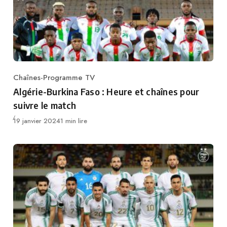
Chaînes-Programme TV
Category
Algérie-Burkina Faso : Heure et chaînes pour
suivre le match
Publié
19 janvier 2024
1 min lire