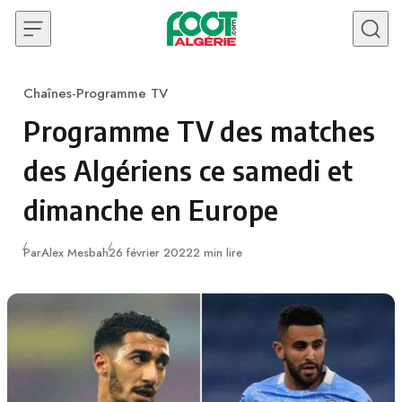
Skip to content
Chaînes-Programme TV
Category
Programme TV des matches
des Algériens ce samedi et
dimanche en Europe
Publié
Par
Alex Mesbah
26 février 2022
2 min lire