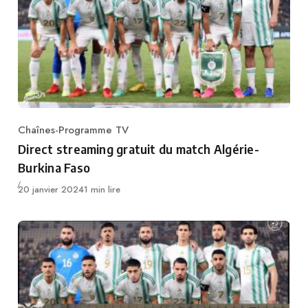
Chaînes-Programme TV
Category
Direct streaming gratuit du match Algérie-
Burkina Faso
Publié
20 janvier 2024
1 min lire