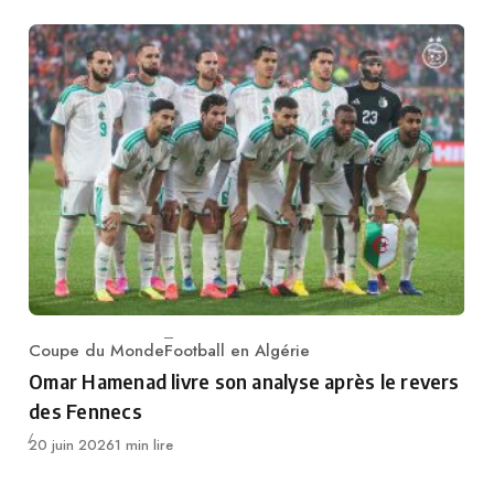
Coupe du Monde
Football en Algérie
Category
Omar Hamenad livre son analyse après le revers
des Fennecs
Publié
20 juin 2026
1 min lire