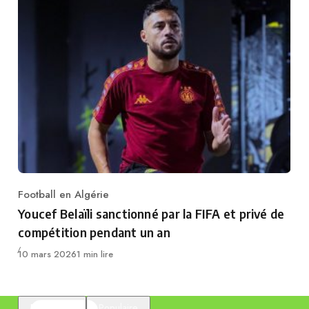
Football en Algérie
Category
Youcef Belaïli sanctionné par la FIFA et privé de
compétition pendant un an
Publié
10 mars 2026
1 min lire
En vedette
Populaire