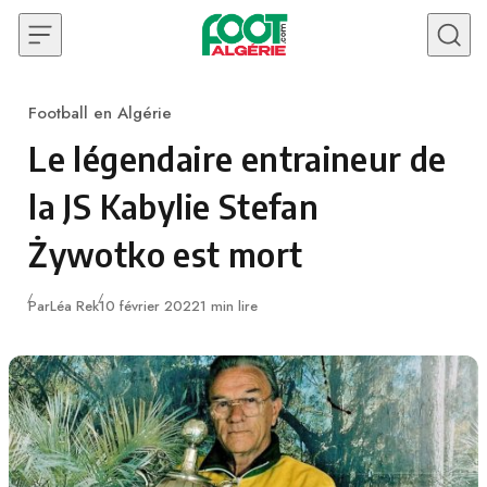
Skip to content
Football en Algérie
Category
Le légendaire entraineur de
la JS Kabylie Stefan
Żywotko est mort
Publié
Par
Léa Rek
10 février 2022
1 min lire