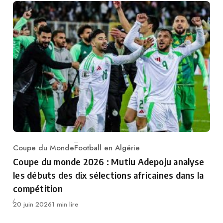
Coupe du Monde
Football en Algérie
Category
Coupe du monde 2026 : Mutiu Adepoju analyse
les débuts des dix sélections africaines dans la
compétition
Publié
20 juin 2026
1 min lire