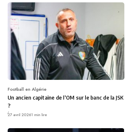
Football en Algérie
Category
Un ancien capitaine de l’OM sur le banc de la JSK
?
Publié
27 avril 2026
1 min lire