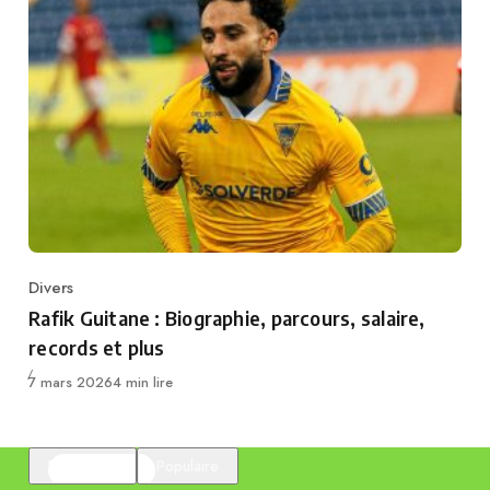
Divers
Category
Rafik Guitane : Biographie, parcours, salaire,
records et plus
Publié
7 mars 2026
4 min lire
En vedette
Populaire