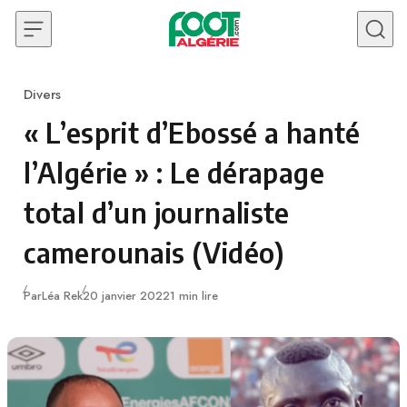
Skip to content
Divers
Category
« L’esprit d’Ebossé a hanté
l’Algérie » : Le dérapage
total d’un journaliste
camerounais (Vidéo)
Publié
Par
Léa Rek
20 janvier 2022
1 min lire