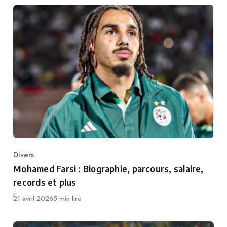
Divers
Category
Mohamed Farsi : Biographie, parcours, salaire,
records et plus
Publié
21 avril 2026
5 min lire