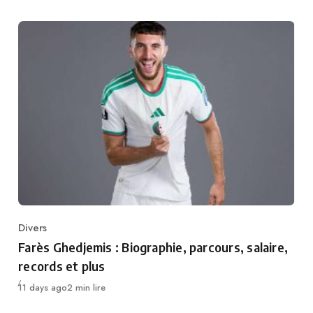
Divers
Category
Farès Ghedjemis : Biographie, parcours, salaire,
records et plus
Publié
11 days ago
2 min lire