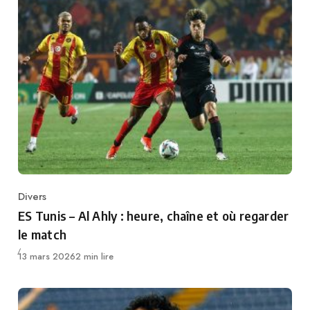
Divers
Category
ES Tunis – Al Ahly : heure, chaîne et où regarder
le match
Publié
13 mars 2026
2 min lire